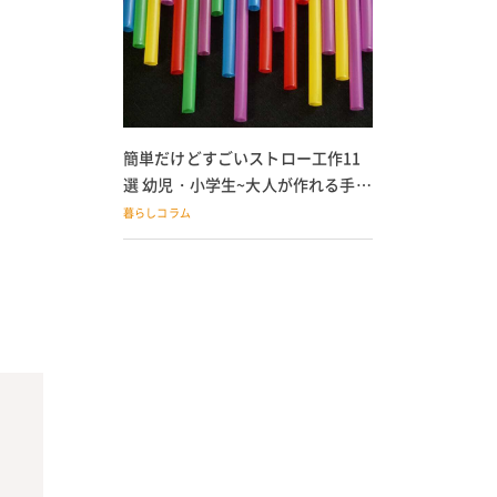
簡単だけどすごいストロー工作11
選 幼児・小学生~大人が作れる手作
りおもちゃ
暮らしコラム