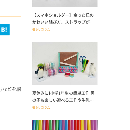
【スマホショルダー】余った紐の
かわいい結び方、ストラップが落
ちる人必見
暮らしコラム
方などを紹
夏休みに!小学1年生の簡単工作 男
の子も楽しい遊べる工作や牛乳パ
ック貯金箱も
暮らしコラム