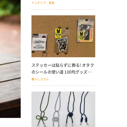
の子どもにも
インテリア・家具
ステッカーは貼らずに飾る! オタク
のシールの使い道 100均グッズで
の飾り方も
暮らしコラム