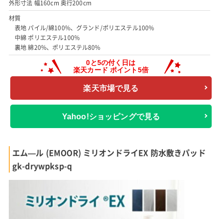
外形寸法 幅160cm 奥行200cm
材質
表地 パイル/綿100%、グランド/ポリエステル100%
中綿 ポリエステル100%
裏地 綿20%、ポリエステル80%
楽天市場で見る
Yahoo!ショッピングで見る
エム―ル (EMOOR) ミリオンドライEX 防水敷きパッド
gk-drywpksp-q