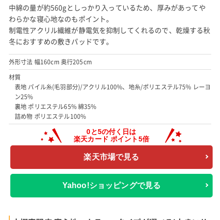
中綿の量が約560gとしっかり入っているため、厚みがあってや
わらかな寝心地なのもポイント。
制電性アクリル繊維が静電気を抑制してくれるので、乾燥する秋
冬におすすめの敷きパッドです。
外形寸法 幅160cm 奥行205cm
材質
表地 パイル糸(毛羽部分)/アクリル100%、地糸/ポリエステル75% レーヨ
ン25%
裏地 ポリエステル65% 綿35%
詰め物 ポリエステル100%
楽天市場で見る
Yahoo!ショッピングで見る