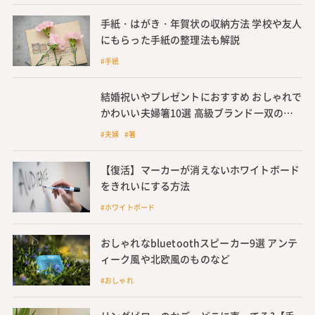
手紙・はがき・年賀状の収納方法 学校や友人
にもらった手紙の整理法も解説
#手紙
結婚祝いやプレゼントにおすすめ おしゃれで
かわいい夫婦箸10選 高級ブランド一双の名
入れできる夫婦箸も紹介
#夫婦 #箸
【復活】マーカーが消えないホワイトボード
をきれいにする方法
#ホワイトボード
おしゃれなbluetoothスピーカー9選 アンテ
ィーク風や北欧風のものなど
#おしゃれ