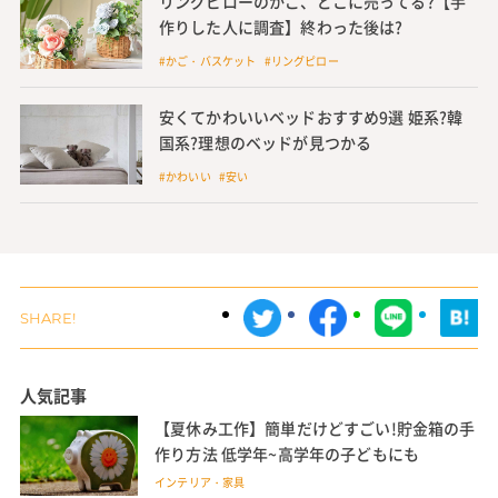
リングピローのかご、どこに売ってる?【手
作りした人に調査】終わった後は?
#かご・バスケット #リングピロー
安くてかわいいベッドおすすめ9選 姫系?韓
国系?理想のベッドが見つかる
#かわいい #安い
人気記事
【夏休み工作】簡単だけどすごい!貯金箱の手
作り方法 低学年~高学年の子どもにも
インテリア・家具