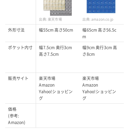
出典:
楽天市場
出典:
amazon.co.jp
出
外形寸法
幅55cm 高さ50cm
幅65cm 高さ56.5c
幅
m
ポケット内寸
幅7.5cm 奥行3cm
幅9cm 奥行3cm 高
–
高さ7.5cm
さ8cm
販売サイト
楽天市場
楽天市場
A
Amazon
Amazon
Yahoo!ショッピン
Yahoo!ショッピン
グ
グ
価格
(参考:
Amazon)