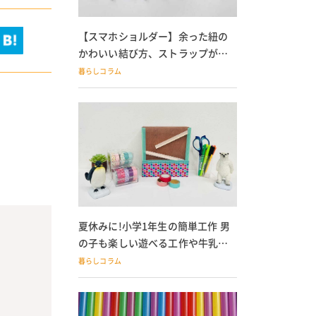
【スマホショルダー】余った紐の
かわいい結び方、ストラップが落
ちる人必見
暮らしコラム
夏休みに!小学1年生の簡単工作 男
の子も楽しい遊べる工作や牛乳パ
ック貯金箱も
暮らしコラム