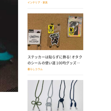
の子どもにも
インテリア・家具
ステッカーは貼らずに飾る! オタク
のシールの使い道 100均グッズで
の飾り方も
暮らしコラム