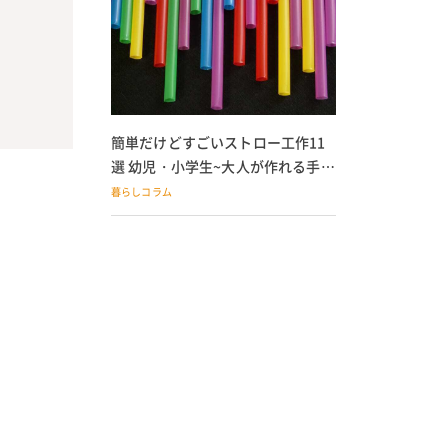
簡単だけどすごいストロー工作11
選 幼児・小学生~大人が作れる手作
りおもちゃ
暮らしコラム