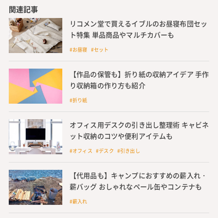
コンパクトなハンドルのおもちゃはこちら
ハンドルのおもちゃおすすめ8選 リ
アルな使用感でベビーカーや車で
遊ぼう
ホビー
※記事内で紹介している商品を購入すると、売上の一部が
IECOLLECTIONに還元されることがあります。
※記事内に掲載している商品やリンク情報は、各ECサイ
トから提供されたAPIを使用し取得しています。また配送
料を想定しない価格を表示しており、情報の取得時期によ
って表示される価格は変動する可能性があります。最新情
報は各ECサイトやメーカーをご確認ください。