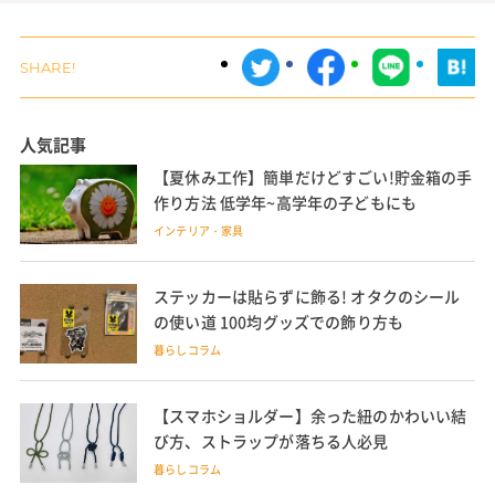
【代用品も】キャンプにおすすめの薪入れ・
薪バッグ おしゃれなペール缶やコンテナも
#薪入れ
【検証あり】ほつれ止めに使える布用ボンド
10選 布用接着剤で縫わない布端処理に
#布・クロス #接着剤
【購入者の声も】繰り返し使えるエコカイロ
9選 原理や使い方、かわいい商品も
家電
【最低限揃える道具は?】セルフジェルネイ
ルに必要なものを解説 初心者向けも
#ジェルネイル #必要なもの