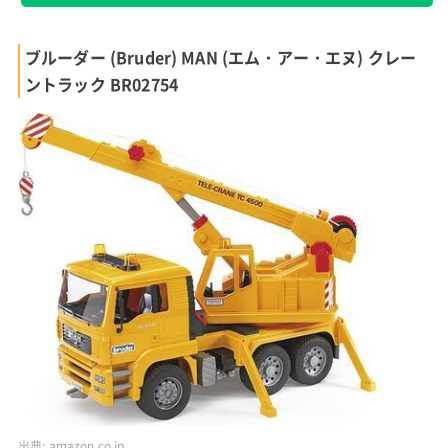
出典:
amazon.co.jp
バイオプラスチック使用で環境に優しいおもちゃのダンプトラッ
ク
農薬不使用で育てられたサトウキビを原材料にしたバイオプラス
チック素材で作られたおもちゃのダンプトラック。
荷台に砂を入れて運んだり、荷台を持ち上げたり、まるで本物の
ダンプカーのようにごっこ遊びが楽しめます。
また、比較的小さく軽量なサイズ感なので、小さな子供でも扱い
やすいでしょう。
かわいいパッケージに包装されているため、誕生日などのプレゼ
ントにもおすすめ。
外形寸法 幅28cm 奥行14cm 高さ15cm
材質 ポリエチレン
楽天市場で見る