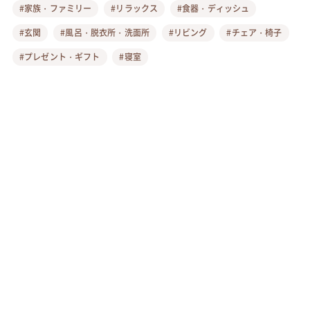
【スマホショルダー】余った紐のかわいい結
び方、ストラップが落ちる人必見
暮らしコラム
夏休みに!小学1年生の簡単工作 男の子も楽し
い遊べる工作や牛乳パック貯金箱も
暮らしコラム
簡単だけどすごいストロー工作11選 幼児・小
学生~大人が作れる手作りおもちゃ
暮らしコラム
話題のキーワード
KEYWORD