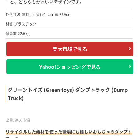
出典:
楽天市場
リアルなごっこ遊びが楽しめるかわいいトラックのおもちゃ
本物の車のようにドアを開けて車内に乗り込み、足で床を蹴って
進む大きいトラックのおもちゃです。
まだ自分で蹴って進めない子供は、フロアカバーをセットして大
人が押して遊ぶことも可能。
給油口やトランクまで再現されていて、リアルなごっこ遊びが楽
しめます。
男の子向けのコージー、女の子向けデザインのプリンセスコージ
ーと、どちらもかわいいデザインです。
外形寸法 幅92cm 奥行44cm 高さ89cm
材質 プラスチック
耐荷重 22.6kg