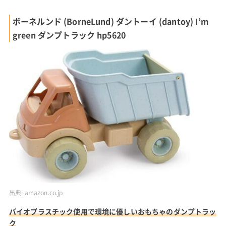
出典:
楽天市場
リサイクルした素材を使った環境にも優しいおもちゃのダンプト
ラック
カルフォルニア発のグリーントイズが手掛けるダンプトラックの
おもちゃは、子供らしいカラフルな色合いが魅力。
アメリカ国内で使用されているプラスチックの牛乳容器をリサイ
クルして作られていて、環境にも配慮されています。
手軽に持ち歩けるサイズ感で汚れたら丸洗いできるため、砂場や
ビーチでも楽しく遊べるでしょう。
もちろん耐久性にも優れています。
外形寸法 幅25.4cm 奥行19cm 高さ18.1cm
材質 高密度ポリエチレン
楽天市場で見る