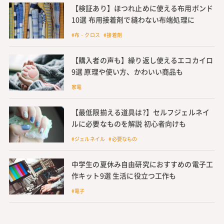
※本記事はIECOLLECTION編集部の調査結果に基づいて作
成しています。
関連記事
リコメン堂で買えるイブルのお昼寝布団セッ
ト特集 単品商品やマルチカバーも
#お昼寝 #セット
【作品の保管も】折り紙の収納アイデア 手作
り収納箱の作り方も紹介
#折り紙
オフィス用デスクの引き出し整理術 キャビネ
ット収納のコツや便利アイテムも
#オフィス #デスク #引き出し