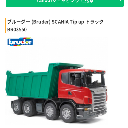
出典:
amazon.co.jp
細部にまでこだわって再現したクレーントラックのおもちゃ
クレーントラックを忠実に再現した本格的なトラックのおもちゃ
です。
クレーンを伸ばしたり縮めたり、クレーンにものを引っかけた
り、本物のクレーントラックの動きを実際に触って想像すること
ができます。
また操縦席やエンジンルームなど細かな部分までつくりこまれて
いるので、トラック好きの子供にはたまらない商品でしょう。
外形寸法 幅42.5cm 奥行17.5cm 高さ24.2cm
材質 ABS樹脂