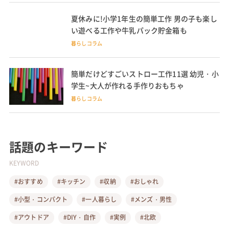
中学生の夏休み自由研究におすすめの電子工
作キット9選 生活に役立つ工作も
#電子
人気記事
【夏休み工作】簡単だけどすごい!貯金箱の手
作り方法 低学年~高学年の子どもにも
インテリア・家具
ステッカーは貼らずに飾る! オタクのシール
の使い道 100均グッズでの飾り方も
暮らしコラム