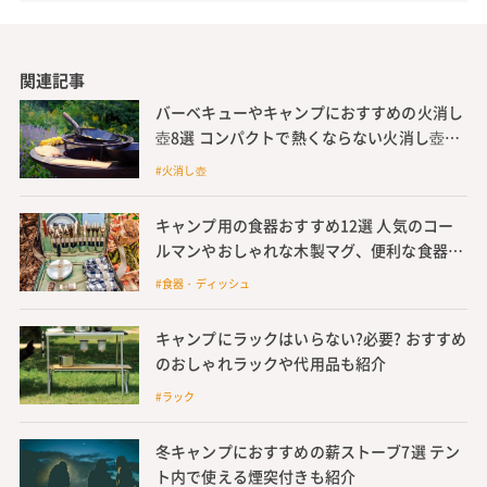
関連記事
バーベキューやキャンプにおすすめの火消し
壺8選 コンパクトで熱くならない火消し壺や
自作できる代用品も紹介
#火消し壺
キャンプ用の食器おすすめ12選 人気のコー
ルマンやおしゃれな木製マグ、便利な食器セ
ットも
#食器・ディッシュ
キャンプにラックはいらない?必要? おすすめ
のおしゃれラックや代用品も紹介
#ラック
冬キャンプにおすすめの薪ストーブ7選 テン
ト内で使える煙突付きも紹介