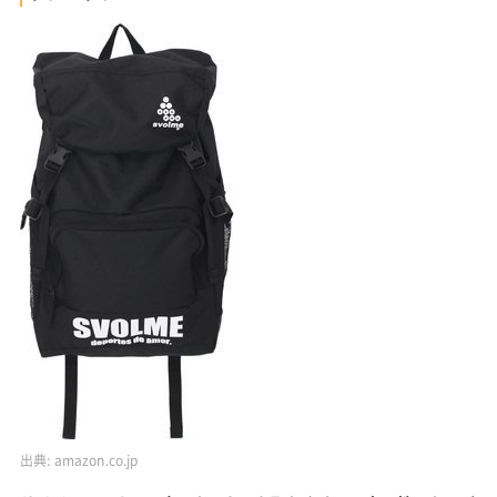
出典:
amazon.co.jp