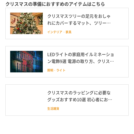
おしゃれなクリスマスツリーのおすすめはこちら
おしゃれな高級クリスマスツリー
おすすめ7選 ブランドやゴールドク
レストも
インテリア・家具
クリスマスの準備におすすめのアイテムはこちら
クリスマスツリーの足元をおしゃ
れにカバーするマット、ツリース
カートおすすめ9選 ツリーの足元隠
インテリア・家具
しにも
LEDライトの家庭用イルミネーショ
ン電飾9選 電源の取り方、クリスマ
スやハロウィンの飾り方も紹介
照明・ライト