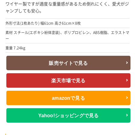
ワイヤー製ですが適度な重量感があるため倒れにくく、愛犬がジ
ャンプしても安心。
外形寸法(1枚あたり) 幅61cm 高さ61cm×8枚
素材 スチール(エポキシ紛体塗装)、ポリプロピレン、ABS樹脂、エラストマ
ー
重量 7.24kg
販売サイトで見る
楽天市場で見る
amazonで見る
Yahoo!ショッピングで見る