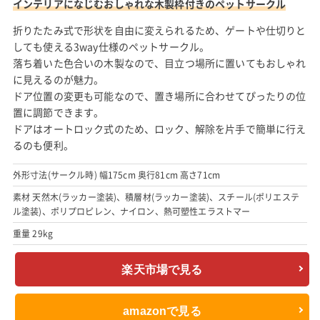
インテリアになじむおしゃれな木製枠付きのペットサークル
折りたたみ式で形状を自由に変えられるため、ゲートや仕切りと
しても使える3way仕様のペットサークル。
落ち着いた色合いの木製なので、目立つ場所に置いてもおしゃれ
に見えるのが魅力。
ドア位置の変更も可能なので、置き場所に合わせてぴったりの位
置に調節できます。
ドアはオートロック式のため、ロック、解除を片手で簡単に行え
るのも便利。
外形寸法(サークル時) 幅175cm 奥行81cm 高さ71cm
素材 天然木(ラッカー塗装)、積層材(ラッカー塗装)、スチール(ポリエステ
ル塗装)、ポリプロピレン、ナイロン、熱可塑性エラストマー
重量 29kg
楽天市場で見る
amazonで見る