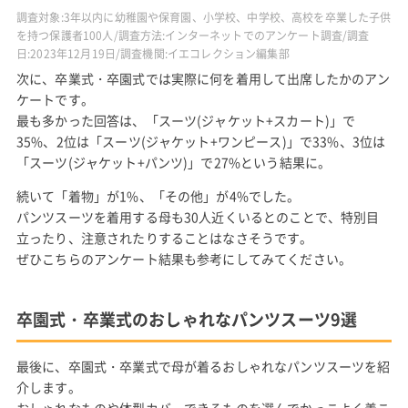
調査対象:3年以内に幼稚園や保育園、小学校、中学校、高校を卒業した子供
を持つ保護者100人/調査方法:インターネットでのアンケート調査/調査
日:2023年12月19日/調査機関:イエコレクション編集部
次に、卒業式・卒園式では実際に何を着用して出席したかのアン
ケートです。
最も多かった回答は、「スーツ(ジャケット+スカート)」で
35%、2位は「スーツ(ジャケット+ワンピース)」で33%、3位は
「スーツ(ジャケット+パンツ)」で27%という結果に。
続いて「着物」が1%、「その他」が4%でした。
パンツスーツを着用する母も30人近くいるとのことで、特別目
立ったり、注意されたりすることはなさそうです。
ぜひこちらのアンケート結果も参考にしてみてください。
卒園式・卒業式のおしゃれなパンツスーツ9選
最後に、卒園式・卒業式で母が着るおしゃれなパンツスーツを紹
介します。
おしゃれなものや体型カバーできるものを選んでかっこよく着こ