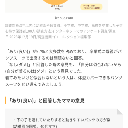
iecolle.com
調査対象:3年以内に幼稚園や保育園、小学校、中学校、高校を卒業した子供
を持つ保護者100人/調査方法:インターネットでのアンケート調査/調査
日:2023年12月19日/調査機関:イエコレクション編集部
「あり(良い)」が97%と大多数を占めており、卒業式に母親がパ
ンツスーツで出席するのは問題ないと回答。
「なし(ダメ)」と回答した母の意見も、「自分は似合わないから
(自分が着るのは)ダメ」という意見でした。
着てみたいけど似合わないという人は、体型カバーできるパンツ
スーツをぜひ選んでみましょう。
「あり(良い)」と回答したママの意見
・下の子を連れていたりすると動きやすいパンツの方が楽
(幼稚園卒園式、40代ママ)