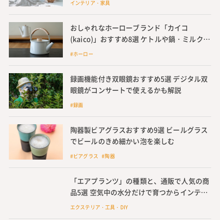
インテリア・家具
おしゃれなホーローブランド「カイコ
(kaico)」おすすめ8選 ケトルや鍋・ミルクパ
ンを紹介 IH対応も
#ホーロー
録画機能付き双眼鏡おすすめ5選 デジタル双
眼鏡がコンサートで使えるかも解説
#録画
陶器製ビアグラスおすすめ9選 ビールグラス
でビールのきめ細かい泡を楽しむ
#ビアグラス #陶器
「エアプランツ」の種類と、通販で人気の商
品5選 空気中の水分だけで育つからインテリ
アにもおすすめ、おしゃれな飾り方も紹介
エクステリア・工具・DIY