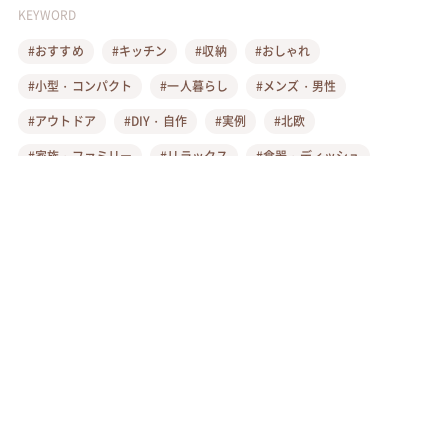
KEYWORD
#おすすめ
#キッチン
#収納
#おしゃれ
#小型・コンパクト
#一人暮らし
#メンズ・男性
#アウトドア
#DIY・自作
#実例
#北欧
#家族・ファミリー
#リラックス
#食器・ディッシュ
#玄関
#風呂・脱衣所・洗面所
#リビング
#チェア・椅子
#プレゼント・ギフト
#寝室
FOLLOW US!
イエコレクションのSNSをフォローして
最新情報をチェックしよう！