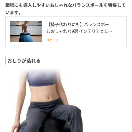
職場にも導入しやすいおしゃれなバランスボールを特集して
います。
【椅子代わりにも】バランスボー
ルおしゃれな9選 インテリアとして
もおすすめ
スポーツ
おしりが蒸れる