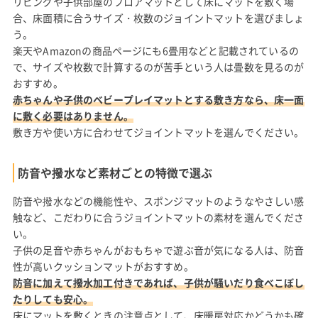
リビングや子供部屋のフロアマットとして床にマットを敷く場
合、床面積に合うサイズ・枚数のジョイントマットを選びましょ
う。
楽天やAmazonの商品ページにも6畳用などと記載されているの
で、サイズや枚数で計算するのが苦手という人は畳数を見るのが
おすすめ。
赤ちゃんや子供のベビープレイマットとする敷き方なら、床一面
に敷く必要はありません。
敷き方や使い方に合わせてジョイントマットを選んでください。
防音や撥水など素材ごとの特徴で選ぶ
防音や撥水などの機能性や、スポンジマットのようなやさしい感
触など、こだわりに合うジョイントマットの素材を選んでくださ
い。
子供の足音や赤ちゃんがおもちゃで遊ぶ音が気になる人は、防音
性が高いクッションマットがおすすめ。
防音に加えて撥水加工付きであれば、子供が騒いだり食べこぼし
たりしても安心。
床にマットを敷くときの注意点として、床暖房対応かどうかも確