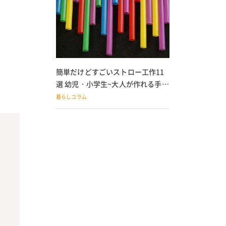
簡単だけどすごいストロー工作11
選 幼児・小学生~大人が作れる手作
りおもちゃ
暮らしコラム