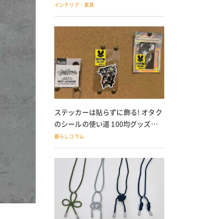
の子どもにも
インテリア・家具
ステッカーは貼らずに飾る! オタク
のシールの使い道 100均グッズで
の飾り方も
暮らしコラム