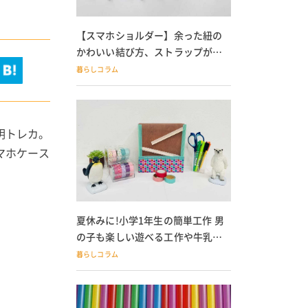
【スマホショルダー】余った紐の
かわいい結び方、ストラップが落
ちる人必見
暮らしコラム
明トレカ。
マホケース
夏休みに!小学1年生の簡単工作 男
の子も楽しい遊べる工作や牛乳パ
ック貯金箱も
暮らしコラム