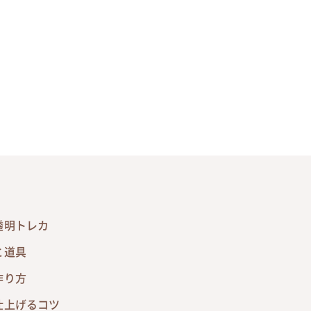
透明トレカ
と道具
作り方
仕上げるコツ