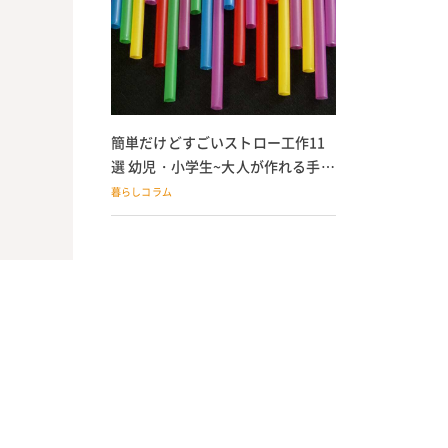
簡単だけどすごいストロー工作11
選 幼児・小学生~大人が作れる手作
りおもちゃ
暮らしコラム