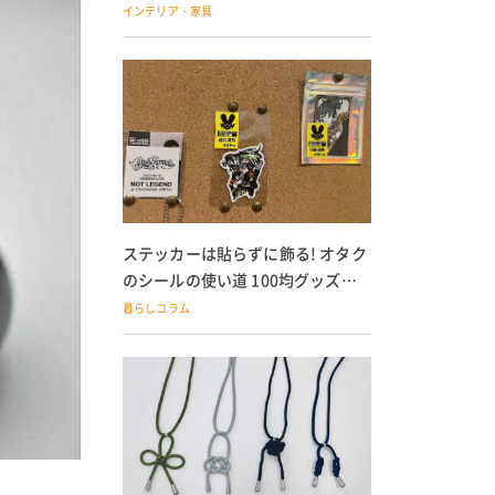
の子どもにも
インテリア・家具
ステッカーは貼らずに飾る! オタク
のシールの使い道 100均グッズで
の飾り方も
暮らしコラム