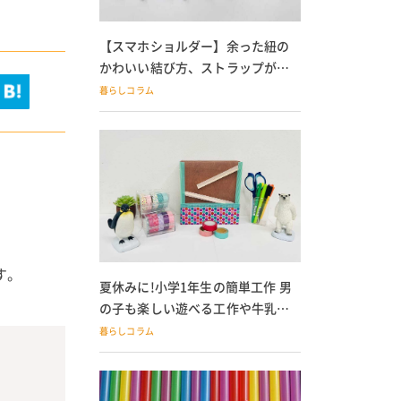
【スマホショルダー】余った紐の
かわいい結び方、ストラップが落
ちる人必見
暮らしコラム
す。
夏休みに!小学1年生の簡単工作 男
の子も楽しい遊べる工作や牛乳パ
ック貯金箱も
暮らしコラム