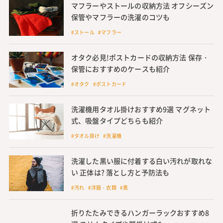
マフラーやストールの収納方法 オフシーズン
保管やマフラーの洗濯のコツも
#ストール #マフラー
オタク必見!ポストカードの収納方法 保存・
保管におすすめのケースも紹介
#オタク #ポストカード
洗濯機用タオル掛けおすすめ9選 マグネット
式、吸盤タイプどちらも紹介
#タオル掛け #洗濯機
洗濯した黒い服に付着する白い汚れが取れな
い 正体は? 落とし方と予防法も
#汚れ #洋服・衣類 #黒
折りたたみできるハンガーラックおすすめ8