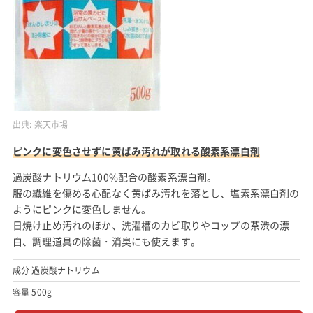
出典:
楽天市場
ピンクに変色させずに黄ばみ汚れが取れる酸素系漂白剤
過炭酸ナトリウム100%配合の酸素系漂白剤。
服の繊維を傷める心配なく黄ばみ汚れを落とし、塩素系漂白剤の
ようにピンクに変色しません。
日焼け止め汚れのほか、洗濯槽のカビ取りやコップの茶渋の漂
白、調理道具の除菌・消臭にも使えます。
成分 過炭酸ナトリウム
容量 500g