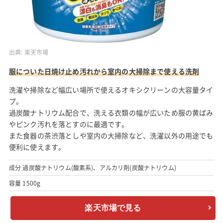
出典:
楽天市場
服についた日焼け止め汚れから室内の大掃除まで使える洗剤
洗濯や掃除など幅広い場所で使えるオキシクリーンの大容量タイ
プ。
過炭酸ナトリウム配合で、洗える
衣類の幅が広いため
服の黄ばみ
やピンク汚れを落とすのに最適です。
また食器の茶渋落としや室内の大掃除など、洗濯以外の用途でも
便利に使えます。
成分 過炭酸ナトリウム(酸素系)、アルカリ剤(炭酸ナトリウム)
容量 1500g
楽天市場で見る