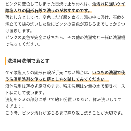
ピンクに変色してしまった日焼け止め汚れは、
油汚れに強いケイ
酸塩入りの固形石鹸で洗うのがおすすめです。
落とし方としては、変色した洋服をぬるま湯の中に浸け、石鹸を
泡立てて揉み洗いした後にピンクの変色が落ちるまでしっかりつ
け置きします。
ピンクの変色が完全に落ちたら、その他の洗濯物と一緒に洗濯機
で洗ってください。
洗濯用洗剤で落とす
ケイ酸塩入りの固形石鹸が手元にない場合は、
いつもの洗濯で使
う洗濯用洗剤を使った落とし方を試してみてください。
液体洗剤は薄めず原液のまま、粉末洗剤は少量の水で溶きペース
ト状にして使います。
洗剤をシミの部分に乗せて約10分置いたあと、揉み洗いしてす
すぎます。
この時、ピンク汚れが落ちるまで繰り返し洗うことが大切です。