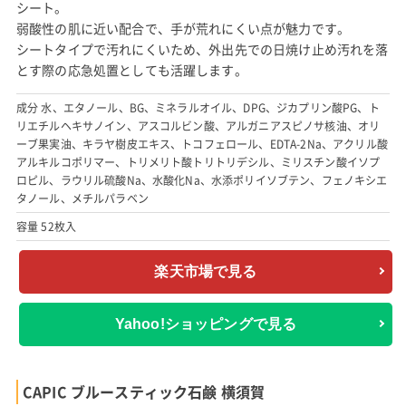
シート。
弱酸性の肌に近い配合で、手が荒れにくい点が魅力です。
シートタイプで汚れにくいため、外出先での日焼け止め汚れを落
とす際の応急処置としても活躍します。
成分 水、エタノール、BG、ミネラルオイル、DPG、ジカプリン酸PG、ト
リエチルヘキサノイン、アスコルビン酸、アルガニアスピノサ核油、オリ
ーブ果実油、キラヤ樹皮エキス、トコフェロール、EDTA-2Na、アクリル酸
アルキルコポリマー、トリメリト酸トリトリデシル、ミリスチン酸イソプ
ロピル、ラウリル硫酸Na、水酸化Na、水添ポリイソブテン、フェノキシエ
タノール、メチルパラベン
容量 52枚入
楽天市場で見る
Yahoo!ショッピングで見る
CAPIC ブルースティック石鹸 横須賀