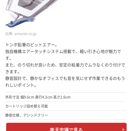
出典:
amazon.co.jp
トンボ鉛筆のピットエアー。
独自機構エアータッチシステム搭載で、軽い引き心地が魅力で
す。
また、のり切れが良いため、安定の粘着力でムラなくのり付けで
きます。
静音設計で、静かなオフィスでも音を気にせず作業できるのもう
れしいポイント。
外形寸法 幅9.6cm 奥行4.3cm 高さ2.6cm
カートリッジ詰め替え可能
静音仕様、アシッドフリー
楽天市場で見る