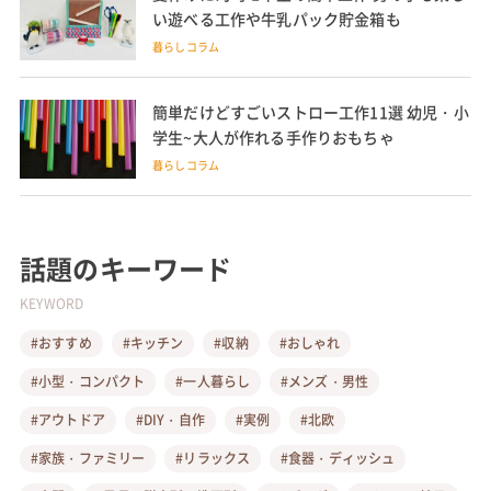
い遊べる工作や牛乳パック貯金箱も
暮らしコラム
簡単だけどすごいストロー工作11選 幼児・小
学生~大人が作れる手作りおもちゃ
暮らしコラム
話題のキーワード
KEYWORD
#おすすめ
#キッチン
#収納
#おしゃれ
#小型・コンパクト
#一人暮らし
#メンズ・男性
#アウトドア
#DIY・自作
#実例
#北欧
#家族・ファミリー
#リラックス
#食器・ディッシュ