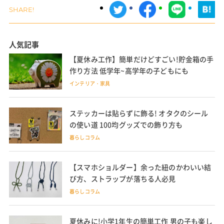
人気記事
【夏休み工作】簡単だけどすごい!貯金箱の手
作り方法 低学年~高学年の子どもにも
インテリア・家具
ステッカーは貼らずに飾る! オタクのシール
の使い道 100均グッズでの飾り方も
暮らしコラム
【スマホショルダー】余った紐のかわいい結
び方、ストラップが落ちる人必見
暮らしコラム
夏休みに!小学1年生の簡単工作 男の子も楽し