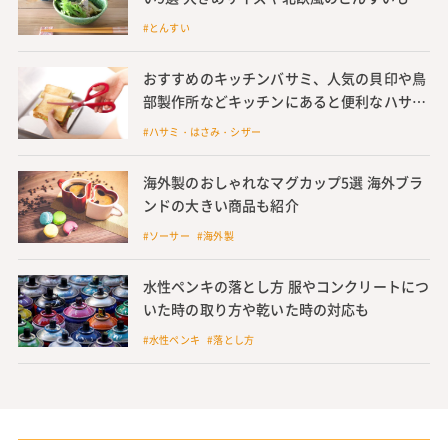
介
#とんすい
おすすめのキッチンバサミ、人気の貝印や鳥
部製作所などキッチンにあると便利なハサ
ミ、分解できるものも紹介
#ハサミ・はさみ・シザー
海外製のおしゃれなマグカップ5選 海外ブラ
ンドの大きい商品も紹介
#ソーサー #海外製
水性ペンキの落とし方 服やコンクリートにつ
いた時の取り方や乾いた時の対応も
#水性ペンキ #落とし方