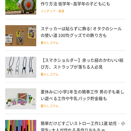
作り方法 低学年~高学年の子どもにも
インテリア・家具
ステッカーは貼らずに飾る! オタクのシール
の使い道 100均グッズでの飾り方も
暮らしコラム
【スマホショルダー】余った紐のかわいい結
び方、ストラップが落ちる人必見
暮らしコラム
夏休みに!小学1年生の簡単工作 男の子も楽し
い遊べる工作や牛乳パック貯金箱も
暮らしコラム
簡単だけどすごいストロー工作11選 幼児・小
学生~大人が作れる手作りおもちゃ