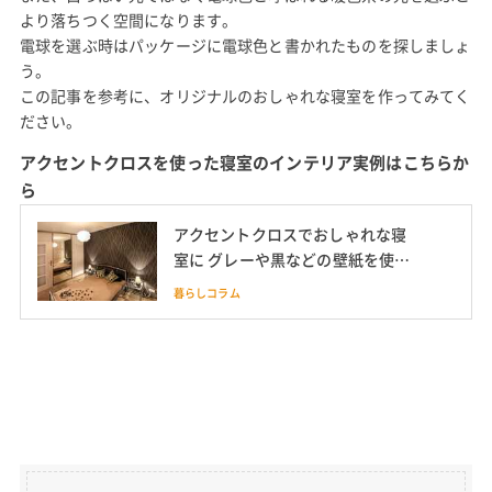
より落ちつく空間になります。
電球を選ぶ時はパッケージに電球色と書かれたものを探しましょ
う。
この記事を参考に、オリジナルのおしゃれな寝室を作ってみてく
ださい。
アクセントクロスを使った寝室のインテリア実例はこちらか
ら
アクセントクロスでおしゃれな寝
室に グレーや黒などの壁紙を使っ
た寝室のインテリア実例を紹介
暮らしコラム