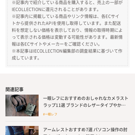
※記事内で紹介している商品を購入すると、売上の一部が
IECOLLECTIONに還元されることがあります。
※記事内に掲載している商品やリンク情報は、各ECサイ
トから提供されたAPIを使用し取得しています。また配送
料を想定しない価格を表示しており、情報の取得時期によ
って表示される価格は変動する可能性があります。最新情
報は各ECサイトやメーカーをご確認ください。
※本記事はIECOLLECTION編集部の調査結果に基づいて作
成しています。
関連記事
一眼レフにおすすめのおしゃれなカメラスト
ラップ11選 ブランドのレザータイプやかわ
いいディズニーのストラップも紹介
#一眼レフ
アームレストおすすめ7選 パソコン操作の肘