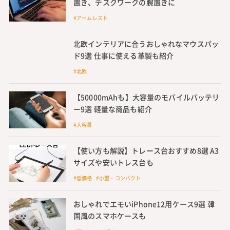
置き、デスクワークの腕置きに
#アームレスト
北欧インテリアに合うおしゃれなマウスパッ
ド9選 仕事に使える革製も紹介
#北欧
【50000mAhも】大容量のモバイルバッテリ
ー9選 軽量な商品も紹介
#大容量
【使い方も解説】トレース台おすすめ8選 A3
サイズや安いトレス台も
#低価格 #小型・コンパクト
おしゃれでエモいiPhone12用ケース9選 韓
国風のスマホケースも