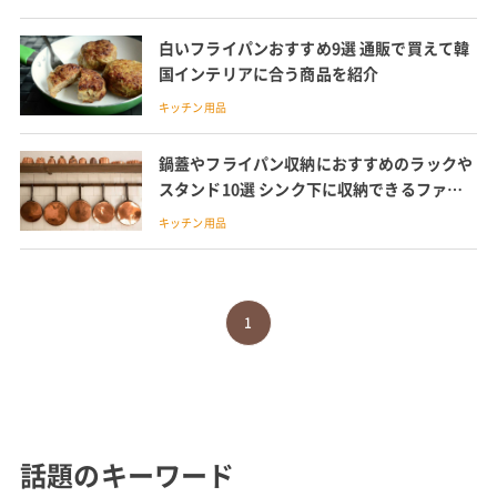
白いフライパンおすすめ9選 通販で買えて韓
国インテリアに合う商品を紹介
キッチン用品
鍋蓋やフライパン収納におすすめのラックや
スタンド10選 シンク下に収納できるファイ
ルボックスも紹介
キッチン用品
1
話題のキーワード