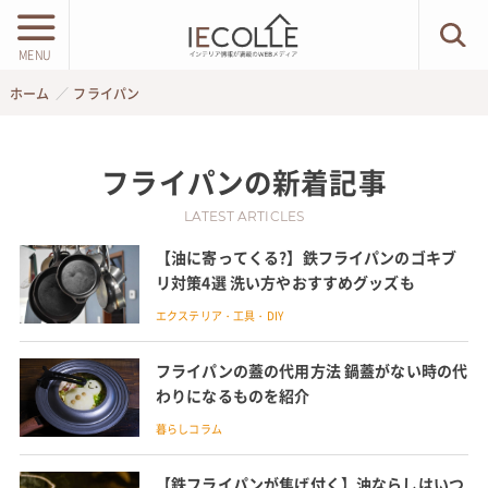
MENU
ホーム
フライパン
フライパン
の新着記事
LATEST ARTICLES
【油に寄ってくる?】鉄フライパンのゴキブ
リ対策4選 洗い方やおすすめグッズも
エクステリア・工具・DIY
フライパンの蓋の代用方法 鍋蓋がない時の代
わりになるものを紹介
暮らしコラム
【鉄フライパンが焦げ付く】油ならしはいつ