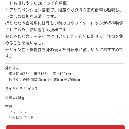
ードも出しやすい20インチ自転車。
リアサスペンション搭載で、段差やガタガタ道の衝撃も吸収し、
身体への負担を軽減します。
折りたたみ自転車には珍しい前カゴやワイヤーロックが標準装備
されており、使い勝手も抜群です。
おしゃれなカラータイヤは自分らしさを存分に出せて、注目を集
めること間違いなし。
デザイン性・機能性を兼ね備えた自転車が欲しい人におすすめで
す。
外形寸法
組立時 幅53cm 奥行156cm 高さ100cm
折りたたみ時 幅32.5cm 奥行85cm 高さ66cm
タイヤ寸法 20インチ
重量 15.5kg
材質
フレーム スチール
リム材質 アルミ