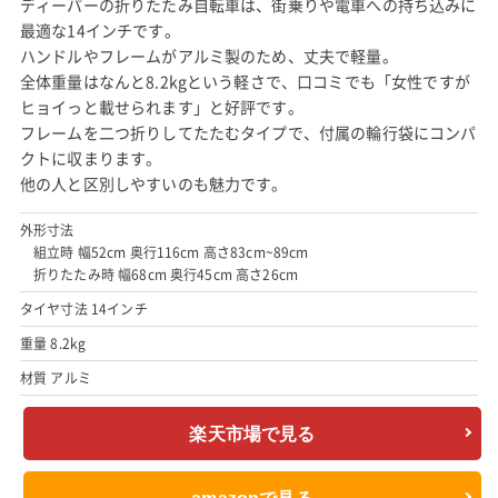
ディーパーの折りたたみ自転車は、街乗りや電車への持ち込みに
最適な14インチです。
ハンドルやフレームがアルミ製のため、丈夫で軽量。
全体重量はなんと8.2kgという軽さで、口コミでも「女性ですが
ヒョイっと載せられます」と好評です。
フレームを二つ折りしてたたむタイプで、付属の輪行袋にコンパ
クトに収まります。
他の人と区別しやすいのも魅力です。
外形寸法
組立時 幅52cm 奥行116cm 高さ83cm~89cm
折りたたみ時 幅68cm 奥行45cm 高さ26cm
タイヤ寸法 14インチ
重量 8.2kg
材質 アルミ
楽天市場で見る