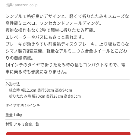
出典:
amazon.co.jp
シンプルで格好良いデザインと、軽くて折りたたみもスムーズな
高性能ミニベロ、ワンセカンドフォールディング。
複雑な操作もなく2秒で簡単に折りたたみ可能。
エレベーターやバスにもさっと乗れます。
ブレーキが効きやすい前後輪ディスクブレーキ、上り坂も安心な
シマノ製7段変速機、軽量なアルミニウム合金ホイールとこだわ
りの機能満載。
14インチのタイヤで折りたたみ時の幅もコンパクトなので、電
車に乗る時も邪魔になりません。
外形寸法
組立時 幅121cm 奥行58cm 高さ94cm
折りたたみ時 幅70cm 奥行28cm 高さ95cm
タイヤ寸法 14インチ
重量 14kg
材質 アルミ合金、鉄