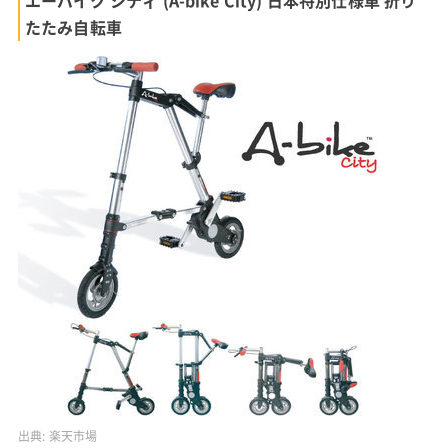
エーバイク シティ (A-bike City) 日本特別仕様車 折り
たたみ自転車
出典:
楽天市場