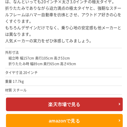
は、なんといっても20インチ×太さ3.0インチの極太タイヤ。
折りたたみでありながら迫力満点の極太タイヤと、強靭なスチー
ルフレームはハマー自動車を彷彿とさせ、アウトドア好きの心を
くすぐります。
もちろんデザインだけでなく、乗り心地の安定感も他メーカーと
は異なります。
人気メーカーの実力をぜひ体感してみましょう。
外形寸法
組立時 幅157cm 奥行105cm 高さ53cm
折りたたみ時 幅89cm 奥行65cm 高さ49cm
タイヤ寸法 20インチ
重量 17.7kg
材質 スチール
楽天市場で見る
amazonで見る