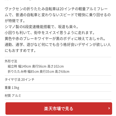
ヴァクセンの折りたたみ自転車は20インチの軽量アルミフレー
ムで、普通の自転車と変わりないスピードで軽快に乗り回せるの
が特徴です。
シマノ製の6段変速機能搭載で、坂道も楽々。
小回りも利いて、街中をスイスイ思うように走れます。
黄色や赤のブレーキワイヤーが黒のボディに映えておしゃれ。
通勤、通学、遊びなど何にでも合う格好良いデザインが欲しい人
にもおすすめです。
外形寸法
組立時 幅149cm 奥行56cm 高さ102cm
折りたたみ時 幅85cm 奥行35cm 高さ68cm
タイヤ寸法 20インチ
重量 13kg
材質 アルミ
楽天市場で見る