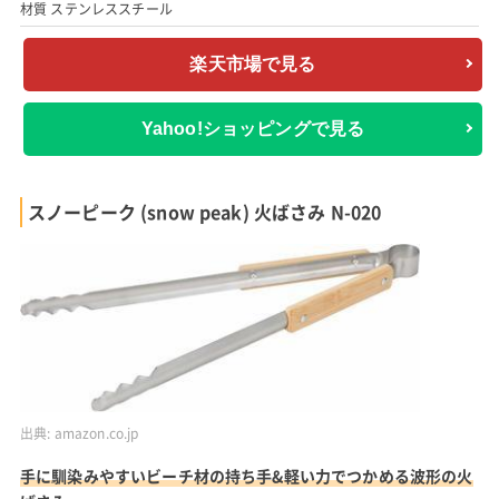
材質 ステンレススチール
楽天市場で見る
Yahoo!ショッピングで見る
スノーピーク (snow peak) 火ばさみ N-020
出典:
amazon.co.jp
手に馴染みやすいビーチ材の持ち手&軽い力でつかめる波形の火