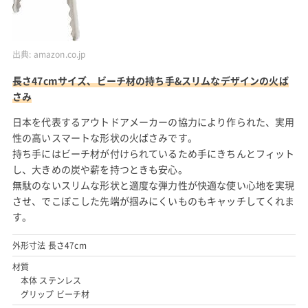
出典:
amazon.co.jp
長さ47cmサイズ、ビーチ材の持ち手&スリムなデザインの火ば
さみ
日本を代表するアウトドアメーカーの協力により作られた、実用
性の高いスマートな形状の火ばさみです。
持ち手にはビーチ材が付けられているため手にきちんとフィット
し、大きめの炭や薪を持つときも安心。
無駄のないスリムな形状と適度な弾力性が快適な使い心地を実現
させ、でこぼこした先端が掴みにくいものもキャッチしてくれま
す。
外形寸法 長さ47cm
材質
本体 ステンレス
グリップ ビーチ材