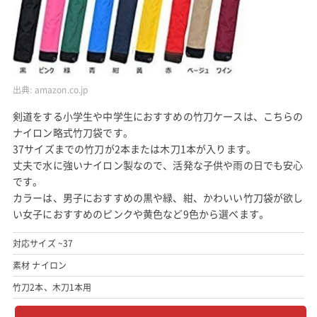
出典:
amazon.co.jp
剣道をする小学生や中学生におすすめの竹刀ケースは、こちらの
ナイロン略式竹刀袋です。
37サイズまでの竹刀が2本または木刀1本が入ります。
丈夫で水に強いナイロン製なので、活発な子供や雨の日でも安心
です。
カラーは、男子におすすめの黒や緑、紺、かわいい竹刀袋が欲し
い女子におすすめのピンクや黄色など9色から選べます。
対応サイズ ~37
素材 ナイロン
竹刀2本、木刀1本用