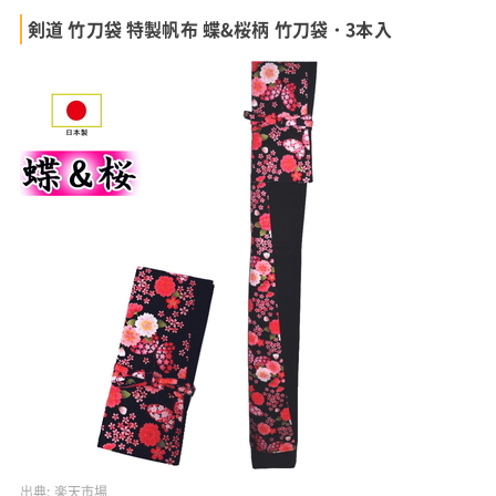
剣道 竹刀袋 特製帆布 蝶&桜柄 竹刀袋・3本入
出典:
楽天市場