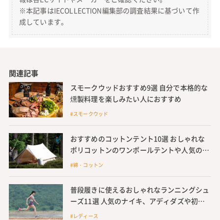
※本記事はIECOLLECTION編集部の調査結果に基づいて作
成しています。
関連記事
スモークウッドおすすめ9選 自分で本格的な
燻製料理を楽しみたい人におすすめ
#スモークウッド
おすすめのコットンテント10選 おしゃれな
ポリコットンのワンポールテントや人気のノ
ルディスクなどを紹介
#綿・コットン
普段履きに使えるおしゃれなランニングシュ
ーズ11選 人気のナイキ、アディダズや初心
者におすすめの安いレディース向けシューズ
#レディース