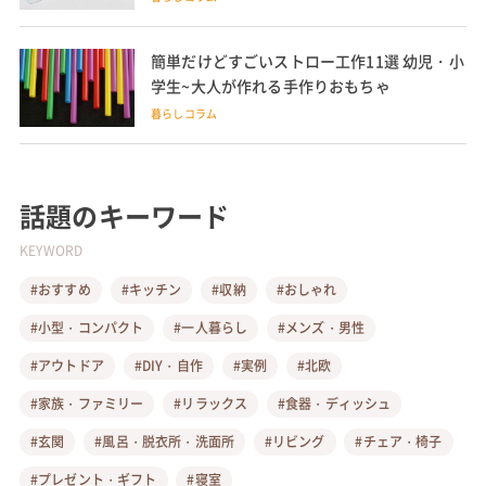
簡単だけどすごいストロー工作11選 幼児・小
学生~大人が作れる手作りおもちゃ
暮らしコラム
話題のキーワード
KEYWORD
#おすすめ
#キッチン
#収納
#おしゃれ
#小型・コンパクト
#一人暮らし
#メンズ・男性
#アウトドア
#DIY・自作
#実例
#北欧
#家族・ファミリー
#リラックス
#食器・ディッシュ
#玄関
#風呂・脱衣所・洗面所
#リビング
#チェア・椅子
#プレゼント・ギフト
#寝室