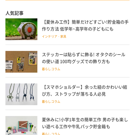
人気記事
【夏休み工作】簡単だけどすごい!貯金箱の手
作り方法 低学年~高学年の子どもにも
インテリア・家具
ステッカーは貼らずに飾る! オタクのシール
の使い道 100均グッズでの飾り方も
暮らしコラム
【スマホショルダー】余った紐のかわいい結
び方、ストラップが落ちる人必見
暮らしコラム
夏休みに!小学1年生の簡単工作 男の子も楽し
い遊べる工作や牛乳パック貯金箱も
暮らしコラム