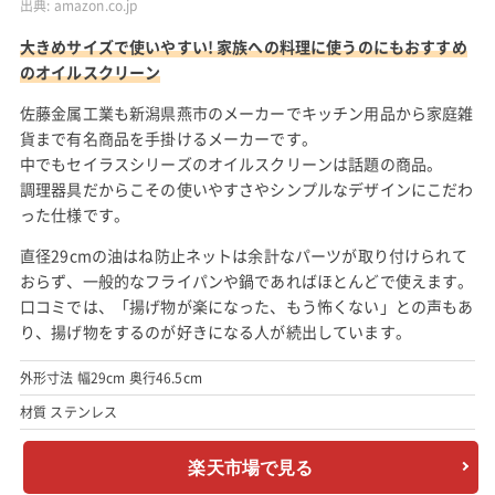
出典:
amazon.co.jp
大きめサイズで使いやすい! 家族への料理に使うのにもおすすめ
のオイルスクリーン
佐藤金属工業も新潟県燕市のメーカーでキッチン用品から家庭雑
貨まで有名商品を手掛けるメーカーです。
中でもセイラスシリーズのオイルスクリーンは話題の商品。
調理器具だからこその使いやすさやシンプルなデザインにこだわ
った仕様です。
直径29cmの油はね防止ネットは余計なパーツが取り付けられて
おらず、一般的なフライパンや鍋であればほとんどで使えます。
口コミでは、「揚げ物が楽になった、もう怖くない」との声もあ
り、揚げ物をするのが好きになる人が続出しています。
外形寸法 幅29cm 奥行46.5cm
材質 ステンレス
楽天市場で見る