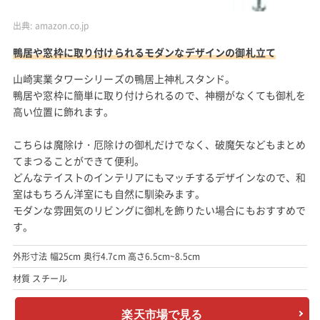
出典:
amazon.co.jp
鴨居や窓枠に取り付けられるモダンなデザインの御札立て
山崎実業タワーシリーズの鴨居上神札スタンド。
鴨居や窓枠に簡単に取り付けられるので、神棚がなくても御札を
高い位置に飾れます。
こちらは魔除け・厄除けの御札だけでなく、破魔矢などもまとめ
てまつることができて便利。
どんなテイストのインテリアにもマッチするデザインなので、和
室はもちろん洋室にも自然に馴染みます。
モダンな雰囲気のリビングに御札を飾りたい場合にもおすすめで
す。
外形寸法 幅25cm 奥行4.7cm 高さ6.5cm~8.5cm
材質 スチール
楽天市場で見る