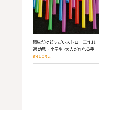
簡単だけどすごいストロー工作11
選 幼児・小学生~大人が作れる手作
りおもちゃ
暮らしコラム