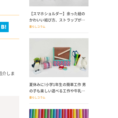
【スマホショルダー】余った紐の
かわいい結び方、ストラップが落
ちる人必見
暮らしコラム
紹介しま
夏休みに!小学1年生の簡単工作 男
の子も楽しい遊べる工作や牛乳パ
ック貯金箱も
暮らしコラム