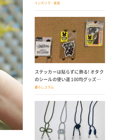
の子どもにも
インテリア・家具
ステッカーは貼らずに飾る! オタク
のシールの使い道 100均グッズで
の飾り方も
暮らしコラム