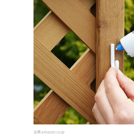
出典:
amazon.co.jp