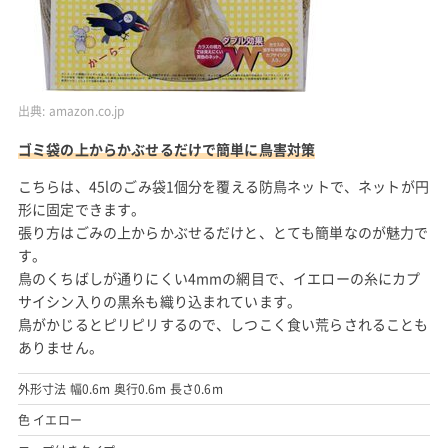
出典:
amazon.co.jp
ゴミ袋の上からかぶせるだけで簡単に鳥害対策
こちらは、45lのごみ袋1個分を覆える防鳥ネットで、ネットが円
形に固定できます。
張り方はごみの上からかぶせるだけと、とても簡単なのが魅力で
す。
鳥のくちばしが通りにくい4mmの網目で、イエローの糸にカプ
サイシン入りの黒糸も織り込まれています。
鳥がかじるとピリピリするので、しつこく食い荒らされることも
ありません。
外形寸法 幅0.6m 奥行0.6m 長さ0.6m
色 イエロー