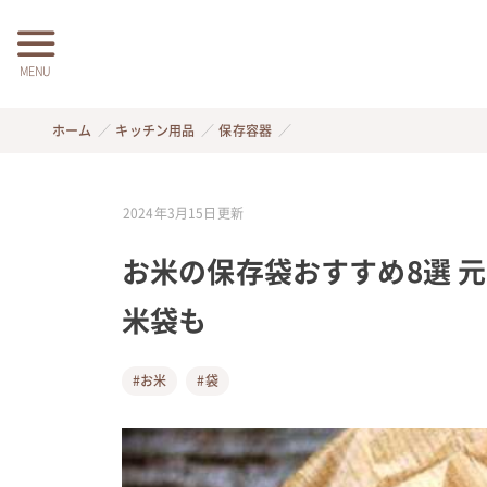
MENU
ホーム
キッチン用品
保存容器
2024年3月15日
更新
お米の保存袋おすすめ8選 元
米袋も
#お米
#袋