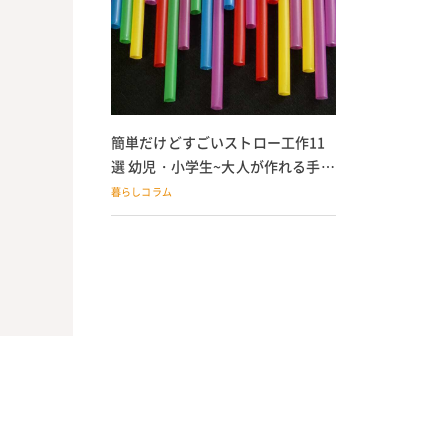
簡単だけどすごいストロー工作11
選 幼児・小学生~大人が作れる手作
りおもちゃ
暮らしコラム