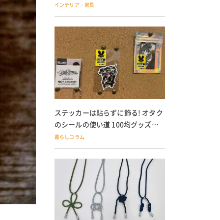
の子どもにも
インテリア・家具
ステッカーは貼らずに飾る! オタク
のシールの使い道 100均グッズで
の飾り方も
暮らしコラム