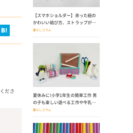
【スマホショルダー】余った紐の
かわいい結び方、ストラップが落
ちる人必見
暮らしコラム
てくださ
夏休みに!小学1年生の簡単工作 男
の子も楽しい遊べる工作や牛乳パ
ック貯金箱も
暮らしコラム