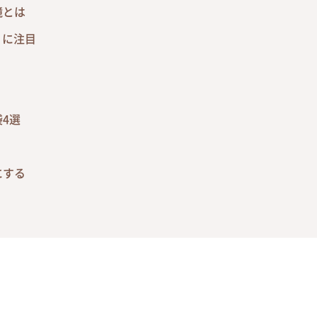
境とは
」に注目
4選
にする