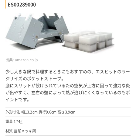
ES00289000
出典:
amazon.co.jp
少し大きな鍋で料理するときにもおすすめの、エスビットのラー
ジサイズのポケットストーブ。
底にスリットが設けられているため空気が上方に回って強力な炎
が出やすく、左右の壁によって熱が逃げにくくなっているのもポ
イントです。
外形寸法 幅13.2cm 奥行9.6cm 高さ3.9cm
重量 174g
材質 亜鉛メッキ鋼