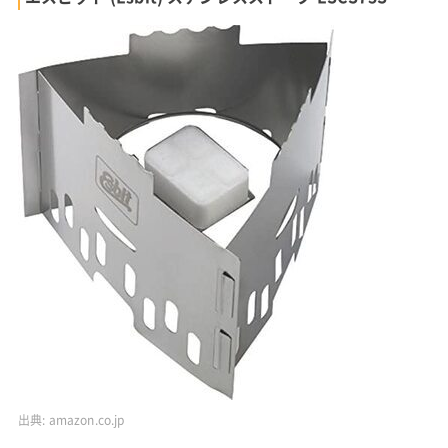
出典:
amazon.co.jp