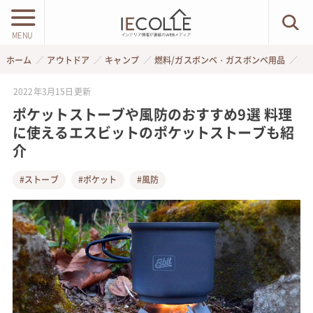
MENU
ホーム
アウトドア
キャンプ
燃料/ガスボンベ・ガスボンベ用品
2022年3月15日
更新
ポケットストーブや風防のおすすめ9選 料理
に使えるエスビットのポケットストーブも紹
介
#ストーブ
#ポケット
#風防