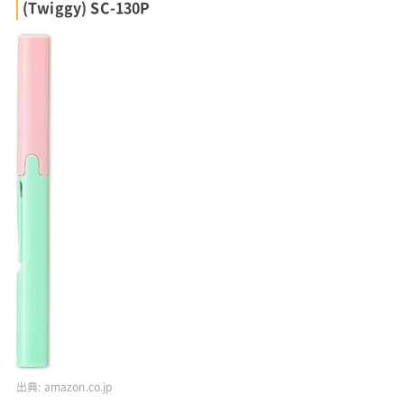
(Twiggy) SC-130P
出典:
amazon.co.jp