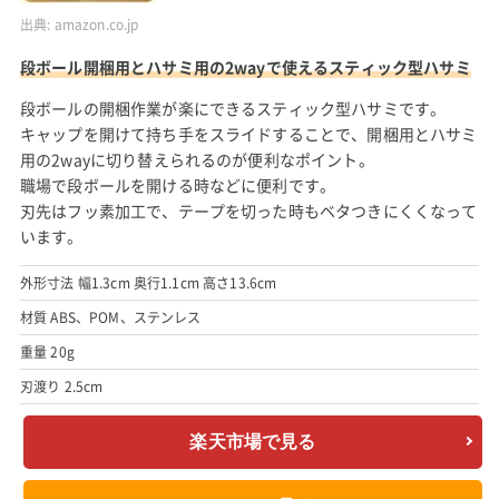
出典:
amazon.co.jp
段ボール開梱用とハサミ用の2wayで使えるスティック型ハサミ
段ボールの開梱作業が楽にできるスティック型ハサミです。
キャップを開けて持ち手をスライドすることで、開梱用とハサミ
用の2wayに切り替えられるのが便利なポイント。
職場で段ボールを開ける時などに便利です。
刃先はフッ素加工で、テープを切った時もベタつきにくくなって
います。
外形寸法 幅1.3cm 奥行1.1cm 高さ13.6cm
材質 ABS、POM、ステンレス
重量 20g
刃渡り 2.5cm
楽天市場で見る