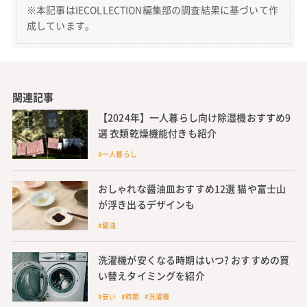
※本記事はIECOLLECTION編集部の調査結果に基づいて作
成しています。
関連記事
【2024年】一人暮らし向け除湿機おすすめ9
選 衣類乾燥機能付きも紹介
#一人暮らし
おしゃれな醤油皿おすすめ12選 猫や富士山
が浮き出るデザインも
#醤油
洗濯機が安くなる時期はいつ? おすすめの買
い替えタイミングを紹介
#安い #時期 #洗濯機