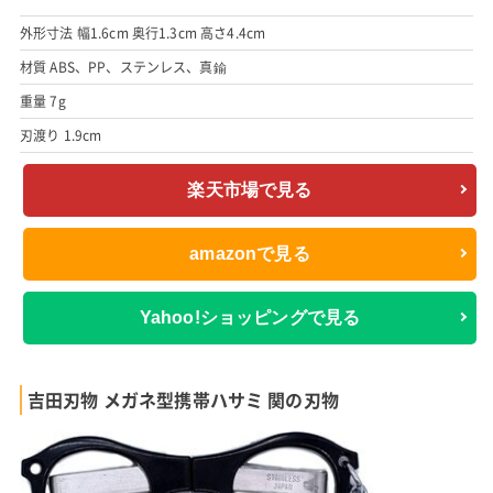
外形寸法 幅1.6cm 奥行1.3cm 高さ4.4cm
材質 ABS、PP、ステンレス、真鍮
重量 7g
刃渡り 1.9cm
楽天市場で見る
amazonで見る
Yahoo!ショッピングで見る
吉田刃物 メガネ型携帯ハサミ 関の刃物