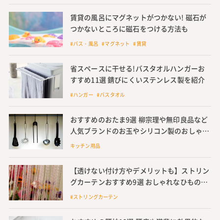
賃貸の風呂にマグネットがつかない! 磁石が
つかないところに磁石をつける方法も
#バス・風呂 #マグネット #賃貸
省スペースに干せる!バスタオルハンガーお
すすめ11選 錆びにくいステンレス製を紹介
#ハンガー #バスタオル
おすすめのおたま9選 柳宗理や無印良品など
人気ブランドのお玉やシリコン製のおしゃれ
なレードル
キッチン用品
【透けない付け方やデメリットも】ストリン
グカーテンおすすめ9選 おしゃれなひものれ
ん
#ストリングカーテン