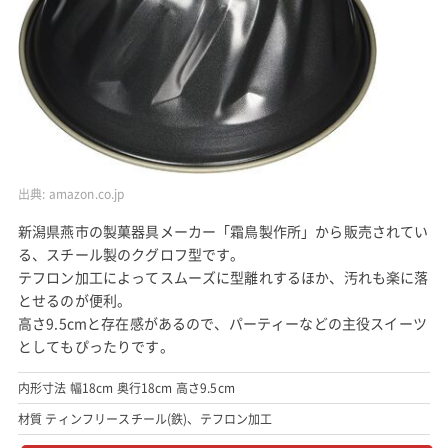
出典:
amazon.co.jp
新潟県燕市の製菓器具メーカー「霜鳥製作所」から販売されてい
る、スチール製のクグロフ型です。
テフロン加工によってスムーズに型離れするほか、汚れも楽に落
とせるのが便利。
高さ9.5cmと存在感があるので、パーティーなどの主役スイーツ
としてもぴったりです。
内形寸法 幅18cm 奥行18cm 高さ9.5cm
材質 ティンフリースチール(鉄)、テフロン加工