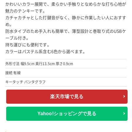
かわいいカラー展開で、柔らかい手触りとなめらかな打ち心地が
魅力のテンキーです。
カチャカチャとした打鍵音がなく、静かに作業したい人におすす
め。
防水タイプのため手入れも簡単で、薄型設計と巻取り式のUSBケ
ーブル付き。
持ち運びにも便利です。
カラーはパステル系含む6色から選べます。
外形寸法 幅9.5cm 奥行13.5cm 厚さ0.9cm
接続 有線
キータッチ パンタグラフ
楽天市場で見る
Yahoo!ショッピングで見る