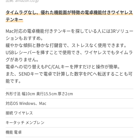
出典:
amazon.co.jp
タイムラグなし、優れた機能面が特徴の電卓機能付きワイヤレス
テンキー
Mac対応の電卓機能付きテンキーを探している人には3Rソリュー
ションもおすすめ。
緩やかな傾斜と静かな打鍵音で、ストレスなく使用できます。
USBレシーバーを挿すことで使用でき、ワイヤレスでもタイムラ
グがありません。
電卓への切り替えもPC/CALキーを押すだけと操作が簡単。
また、SENDキーで電卓で計算した数字をPCへ転送することも可
能です。
外形寸法 幅10cm 奥行15.5cm 厚さ2cm
対応OS Windows、Mac
接続 ワイヤレス
キータッチ メンブレン
機能 電卓