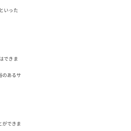
途といった
とはできま
裕のあるサ
とができま