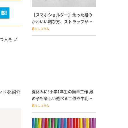
【スマホショルダー】余った紐の
かわいい結び方、ストラップが落
ちる人必見
暮らしコラム
持つ人もい
ンドを紹介
夏休みに!小学1年生の簡単工作 男
の子も楽しい遊べる工作や牛乳パ
ック貯金箱も
暮らしコラム