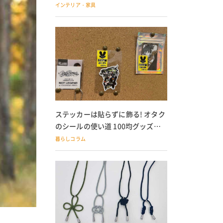
の子どもにも
インテリア・家具
ステッカーは貼らずに飾る! オタク
のシールの使い道 100均グッズで
の飾り方も
暮らしコラム