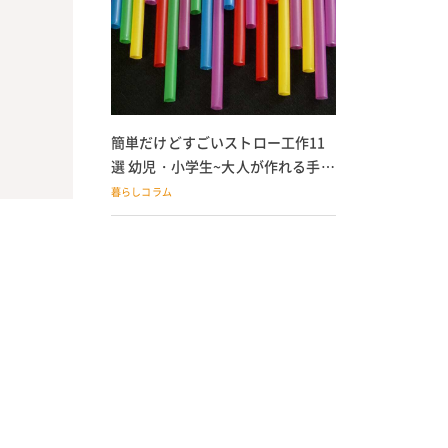
簡単だけどすごいストロー工作11
選 幼児・小学生~大人が作れる手作
りおもちゃ
暮らしコラム