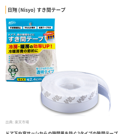
日翔 (Nisyo) すき間テープ
出典:
楽天市場
ドア下や窓サッシからの隙間風を防ぐ2タイプの隙間テープ