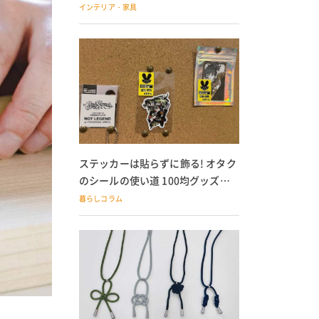
の子どもにも
インテリア・家具
ステッカーは貼らずに飾る! オタク
のシールの使い道 100均グッズで
の飾り方も
暮らしコラム