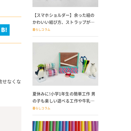
【スマホショルダー】余った紐の
かわいい結び方、ストラップが落
ちる人必見
暮らしコラム
放せなくな
夏休みに!小学1年生の簡単工作 男
の子も楽しい遊べる工作や牛乳パ
ック貯金箱も
暮らしコラム