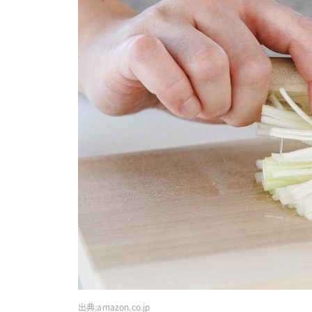
出典:
amazon.co.jp