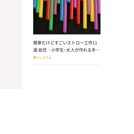
簡単だけどすごいストロー工作11
選 幼児・小学生~大人が作れる手作
りおもちゃ
暮らしコラム