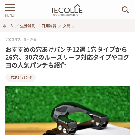
MENU
ホーム
生活雑貨
日用雑貨
文具
2023年2月6日
更新
おすすめの穴あけパンチ12選 1穴タイプから
26穴、30穴のルーズリーフ対応タイプやコク
ヨの人気パンチも紹介
#穴あけパンチ