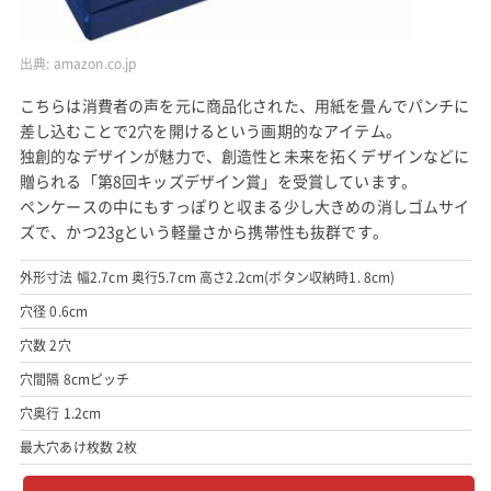
出典:
amazon.co.jp
こちらは消費者の声を元に商品化された、用紙を畳んでパンチに
差し込むことで2穴を開けるという画期的なアイテム。
独創的なデザインが魅力で、創造性と未来を拓くデザインなどに
贈られる「第8回キッズデザイン賞」を受賞しています。
ペンケースの中にもすっぽりと収まる少し大きめの消しゴムサイ
ズで、かつ23gという軽量さから携帯性も抜群です。
外形寸法 幅2.7cm 奥行5.7cm 高さ2.2cm(ボタン収納時1. 8cm)
穴径 0.6cm
穴数 2穴
穴間隔 8cmピッチ
穴奥行 1.2cm
最大穴あけ枚数 2枚