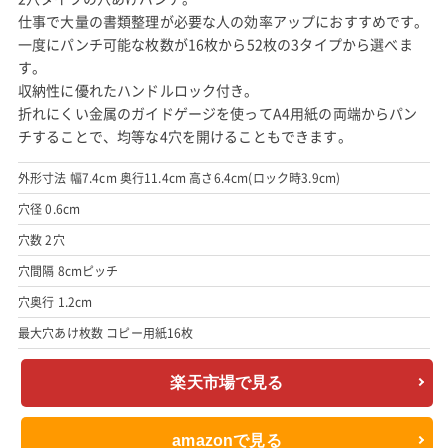
仕事で大量の書類整理が必要な人の効率アップにおすすめです。
一度にパンチ可能な枚数が16枚から52枚の3タイプから選べま
す。
収納性に優れたハンドルロック付き。
折れにくい金属のガイドゲージを使ってA4用紙の両端からパン
チすることで、均等な4穴を開けることもできます。
外形寸法 幅7.4cm 奥行11.4cm 高さ6.4cm(ロック時3.9cm)
穴径 0.6cm
穴数 2穴
穴間隔 8cmピッチ
穴奥行 1.2cm
最大穴あけ枚数 コピー用紙16枚
楽天市場で見る
amazonで見る