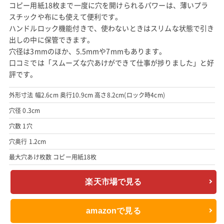
コピー用紙18枚まで一度に穴を開けられるパワーは、薄いプラ
スチックや布にも使えて便利です。
ハンドルロック機能付きで、使わないときはスリムな状態で引き
出しの中に保管できます。
穴径は3mmのほか、5.5mmや7mmもあります。
口コミでは「スムーズな穴あけができて仕事が捗りました」と好
評です。
外形寸法 幅2.6cm 奥行10.9cm 高さ8.2cm(ロック時4cm)
穴径 0.3cm
穴数 1穴
穴奥行 1.2cm
最大穴あけ枚数 コピー用紙18枚
楽天市場で見る
amazonで見る