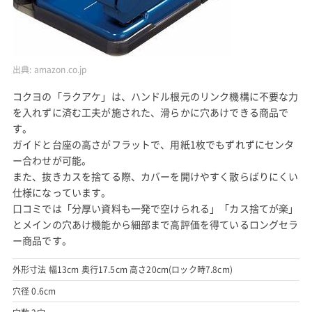
出典:
amazon.co.jp
コクヨの「ラクアケ」は、ハンドル根元のリンク機構に不要な力
を入れずに済む工夫が施された、滑らかに穴あけできる商品で
す。
ガイドと台座の高さがフラットで、用紙1枚でもずれずにセンタ
ー合わせが可能。
また、抜きカスを捨てる際、カバーを開けやすく散らばりにくい
仕様になっています。
口コミでは「分厚い資料も一発で空けられる」「カス捨てが楽」
とメインの穴あけ機能から細部まで高評価を得ているロングセラ
ー商品です。
外形寸法 幅13cm 奥行17.5cm 高さ20cm(ロック時7.8cm)
穴径 0.6cm