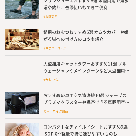
マリンシューズおすすめ8選 水陸両用で海水
浴や釣り、普段使いもできて便利
#水陸両用
猫用のおむつおすすめ5選 オムツカバーや嫌
がる猫への付け方のコツも紹介
#おむつ・オムツ
大型猫用キャットタワーおすすめ11選 ノル
ウェージャンやメインクーンなど大型猫用キ
ャットタワーも紹介
#大型 #猫
おすすめの車用空気清浄機10選 シャープの
プラズマクラスターや携帯できる車載用空気
清浄機を紹介
カー・バイク用品
コンパクトなチャイルドシートおすすめ9選
ISOFIXや軽量で持ち運びやすいものも