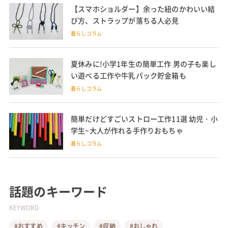
【スマホショルダー】余った紐のかわいい結
び方、ストラップが落ちる人必見
暮らしコラム
夏休みに!小学1年生の簡単工作 男の子も楽し
い遊べる工作や牛乳パック貯金箱も
暮らしコラム
簡単だけどすごいストロー工作11選 幼児・小
学生~大人が作れる手作りおもちゃ
暮らしコラム
話題のキーワード
KEYWORD
#おすすめ
#キッチン
#収納
#おしゃれ