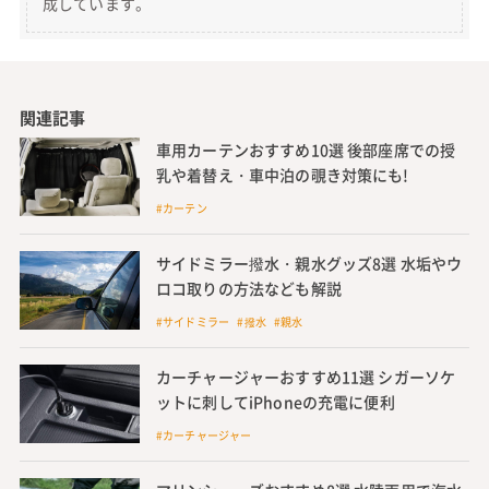
成しています。
関連記事
車用カーテンおすすめ10選 後部座席での授
乳や着替え・車中泊の覗き対策にも!
#カーテン
サイドミラー撥水・親水グッズ8選 水垢やウ
ロコ取りの方法なども解説
#サイドミラー #撥水 #親水
カーチャージャーおすすめ11選 シガーソケ
ットに刺してiPhoneの充電に便利
#カーチャージャー