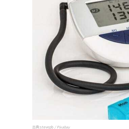
出典:
stevepb
/ Pixabay