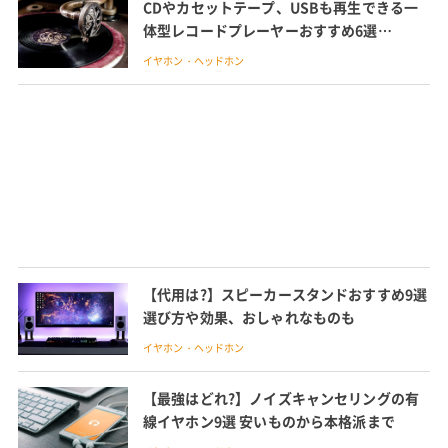
CDやカセットテープ、USBも再生できる一
体型レコードプレーヤーおすすめ6選
bluetooth対応機種も紹介
イヤホン・ヘッドホン
【代用は?】スピーカースタンドおすすめ9選
選び方や効果、おしゃれなものも
イヤホン・ヘッドホン
【最強はどれ?】ノイズキャンセリングの有
線イヤホン9選 安いものから本格派まで