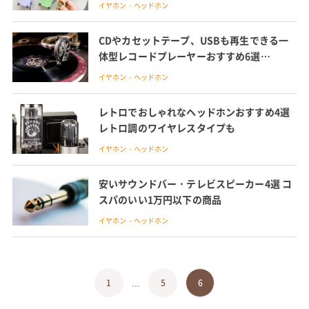
イヤホン・ヘッドホン
CDやカセットテープ、USBも再生できる一
体型レコードプレーヤーおすすめ6選
bluetooth対応機種も紹介
イヤホン・ヘッドホン
レトロでおしゃれなヘッドホンおすすめ4選
レトロ調のワイヤレスタイプも
イヤホン・ヘッドホン
安いサウンドバー・テレビスピーカー4選 コ
スパのいい1万円以下の商品
イヤホン・ヘッドホン
...
1
5
6