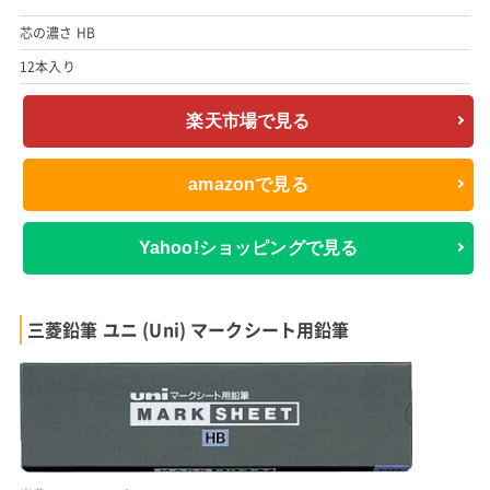
芯の濃さ HB
12本入り
楽天市場で見る
amazonで見る
Yahoo!ショッピングで見る
三菱鉛筆 ユニ (Uni) マークシート用鉛筆