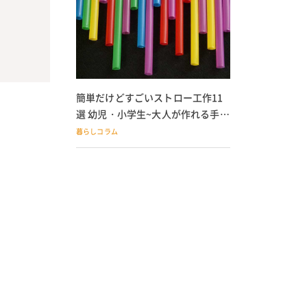
簡単だけどすごいストロー工作11
選 幼児・小学生~大人が作れる手作
りおもちゃ
暮らしコラム