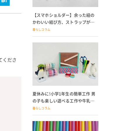
【スマホショルダー】余った紐の
かわいい結び方、ストラップが落
ちる人必見
暮らしコラム
てくださ
夏休みに!小学1年生の簡単工作 男
の子も楽しい遊べる工作や牛乳パ
ック貯金箱も
暮らしコラム