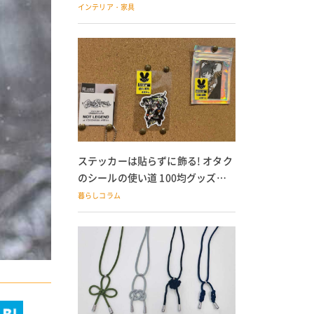
の子どもにも
インテリア・家具
ステッカーは貼らずに飾る! オタク
のシールの使い道 100均グッズで
の飾り方も
暮らしコラム