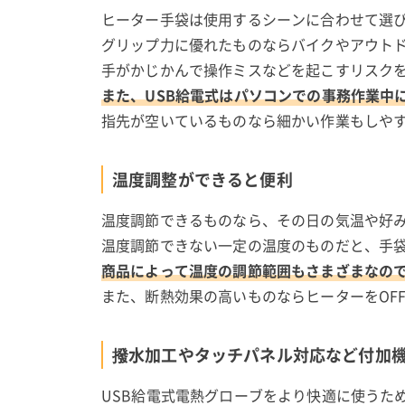
ヒーター手袋は使用するシーンに合わせて選
グリップ力に優れたものならバイクやアウト
手がかじかんで操作ミスなどを起こすリスク
また、USB給電式はパソコンでの事務作業中
指先が空いているものなら細かい作業もしや
温度調整ができると便利
温度調節できるものなら、その日の気温や好
温度調節できない一定の温度のものだと、手
商品によって温度の調節範囲もさまざまなの
また、断熱効果の高いものならヒーターをOF
撥水加工やタッチパネル対応など付加
USB給電式電熱グローブをより快適に使うた