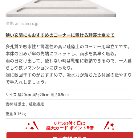
出典:
amazon.co.jp
狭い玄関にもおすすめのコーナーに置ける珪藻土傘立て
多孔質で吸水性と調湿性の高い珪藻土のコーナー用傘立てです。
本体の凹みが傘の先端にフィットし、雨水を素早く吸収。
雨の日だけ出して、使わない時は靴箱に収納できるので、一人暮
らしや狭いマンションにぴったり。
週に数回干すのがおすすめで、吸水力が落ちたら付属の紙やすり
で手入れしましょう。
サイズ 幅20cm 奥行20cm 高さ0.9cm
素材 珪藻土、植物繊維
重量 0.16kg