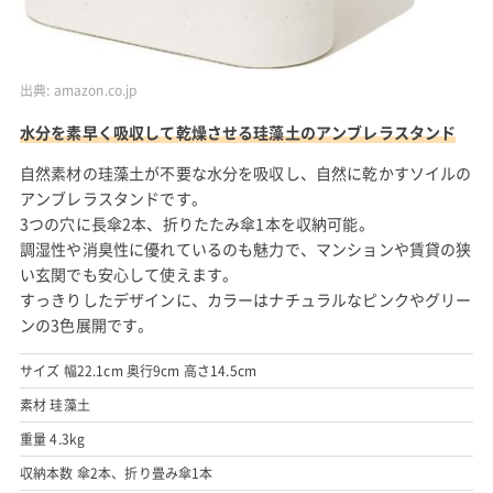
出典:
amazon.co.jp
水分を素早く吸収して乾燥させる珪藻土のアンブレラスタンド
自然素材の珪藻土が不要な水分を吸収し、自然に乾かすソイルの
アンブレラスタンドです。
3つの穴に長傘2本、折りたたみ傘1本を収納可能。
調湿性や消臭性に優れているのも魅力で、マンションや賃貸の狭
い玄関でも安心して使えます。
すっきりしたデザインに、カラーはナチュラルなピンクやグリー
ンの3色展開です。
サイズ 幅22.1cm 奥行9cm 高さ14.5cm
素材 珪藻土
重量 4.3kg
収納本数 傘2本、折り畳み傘1本