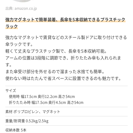
出典:
amazon.co.jp
強力マグネットで簡単装着、長傘を5本収納できるプラスチック
ラック
強力なマグネットで賃貸などのスチール製ドアに取り付けできる
傘ラックです。
軽くて丈夫なプラスチック製で、長傘を5本収納可能。
アームの位置は3段階に調節でき、折りたたみ傘も入れられま
す。
また傘受け部分を外せるので溜まった水捨ても簡単。
使わない時はたたんで省スペースに設置できるのも魅力です。
サイズ
使用時 幅17.5cm 奥行12.2cm 高さ54cm
折りたたみ時 幅17.5cm 奥行4.5cm 高さ54cm
素材 ポリプロピレン、マグネット
重量/耐荷重 0.52kg/2.5kg
収納本数 5本