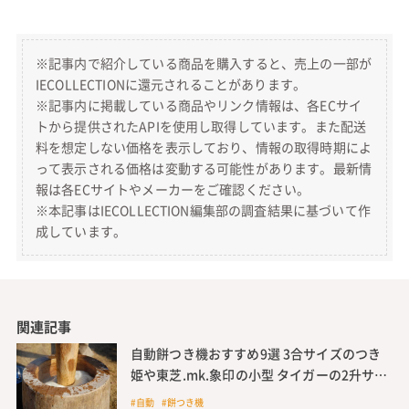
※記事内で紹介している商品を購入すると、売上の一部が
IECOLLECTIONに還元されることがあります。
※記事内に掲載している商品やリンク情報は、各ECサイ
トから提供されたAPIを使用し取得しています。また配送
料を想定しない価格を表示しており、情報の取得時期によ
って表示される価格は変動する可能性があります。最新情
報は各ECサイトやメーカーをご確認ください。
※本記事はIECOLLECTION編集部の調査結果に基づいて作
成しています。
関連記事
自動餅つき機おすすめ9選 3合サイズのつき
姫や東芝.mk.象印の小型 タイガーの2升サイ
ズ パンも焼けるパナソニック
#自動 #餅つき機