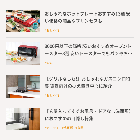
おしゃれなホットプレートおすすめ13選 安
い価格の商品やプリンセスも
#おしゃれ
3000円以下の価格!安いおすすめオーブント
ースター8選 安いトースターでもパンやお
餅、焼き芋が美味しく仕上がるコツも紹介
#安い
【グリルなしも!】おしゃれなガスコンロ特
集 賃貸向けの据え置き中心に紹介
#おしゃれ
【玄関入ってすぐお風呂・ドアなし洗面所】
におすすめの目隠し特集
#カーテン #洗面所 #玄関