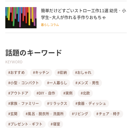
簡単だけどすごいストロー工作11選 幼児・小
学生~大人が作れる手作りおもちゃ
暮らしコラム
話題のキーワード
KEYWORD
#おすすめ
#キッチン
#収納
#おしゃれ
#小型・コンパクト
#一人暮らし
#メンズ・男性
#アウトドア
#DIY・自作
#実例
#北欧
#家族・ファミリー
#リラックス
#食器・ディッシュ
#玄関
#風呂・脱衣所・洗面所
#リビング
#チェア・椅子
#プレゼント・ギフト
#寝室