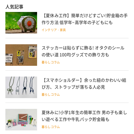
人気記事
【夏休み工作】簡単だけどすごい!貯金箱の手
作り方法 低学年~高学年の子どもにも
インテリア・家具
ステッカーは貼らずに飾る! オタクのシール
の使い道 100均グッズでの飾り方も
暮らしコラム
【スマホショルダー】余った紐のかわいい結
び方、ストラップが落ちる人必見
暮らしコラム
夏休みに!小学1年生の簡単工作 男の子も楽し
い遊べる工作や牛乳パック貯金箱も
暮らしコラム