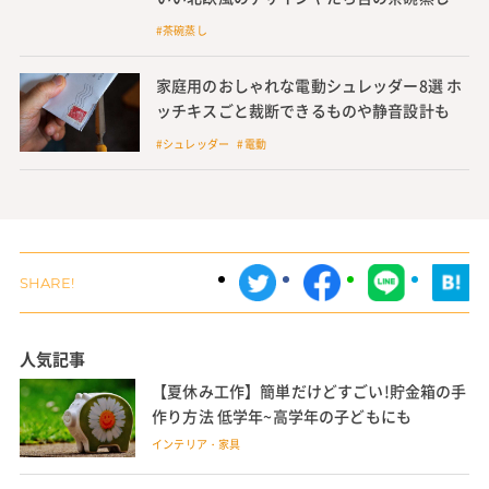
器も紹介
#茶碗蒸し
家庭用のおしゃれな電動シュレッダー8選 ホ
ッチキスごと裁断できるものや静音設計も
#シュレッダー #電動
人気記事
【夏休み工作】簡単だけどすごい!貯金箱の手
作り方法 低学年~高学年の子どもにも
インテリア・家具