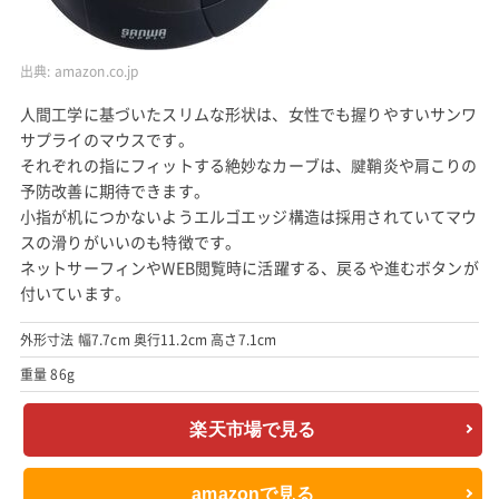
出典:
amazon.co.jp
人間工学に基づいたスリムな形状は、女性でも握りやすいサンワ
サプライのマウスです。
それぞれの指にフィットする絶妙なカーブは、腱鞘炎や肩こりの
予防改善に期待できます。
小指が机につかないようエルゴエッジ構造は採用されていてマウ
スの滑りがいいのも特徴です。
ネットサーフィンやWEB閲覧時に活躍する、戻るや進むボタンが
付いています。
外形寸法 幅7.7cm 奥行11.2cm 高さ7.1cm
重量 86g
楽天市場で見る
amazonで見る