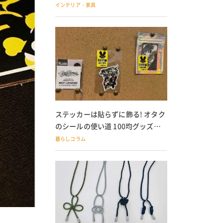
の子どもにも
インテリア・家具
ステッカーは貼らずに飾る! オタク
のシールの使い道 100均グッズで
の飾り方も
暮らしコラム