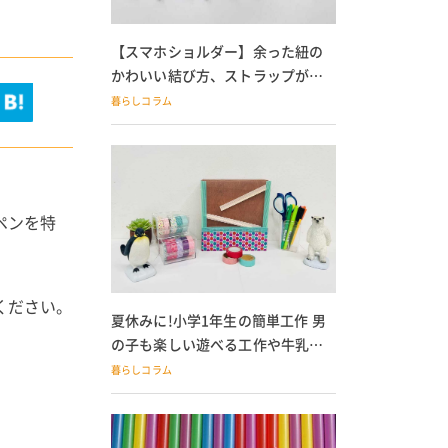
【スマホショルダー】余った紐の
かわいい結び方、ストラップが落
ちる人必見
暮らしコラム
ペンを特
ください。
夏休みに!小学1年生の簡単工作 男
の子も楽しい遊べる工作や牛乳パ
ック貯金箱も
暮らしコラム