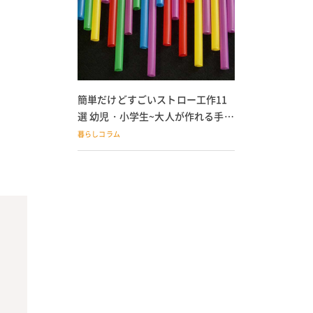
簡単だけどすごいストロー工作11
選 幼児・小学生~大人が作れる手作
りおもちゃ
暮らしコラム