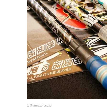
出典:
amazon.co.jp