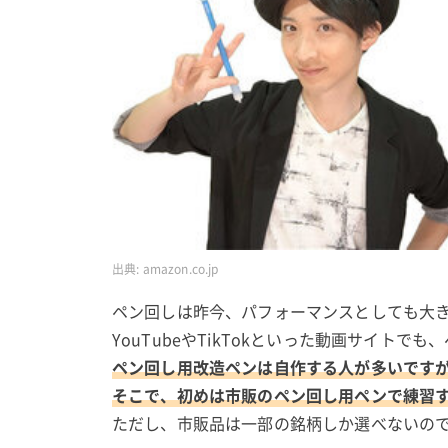
出典:
amazon.co.jp
ペン回しは昨今、パフォーマンスとしても大
YouTubeやTikTokといった動画サイト
ペン回し用改造ペンは自作する人が多いです
そこで、初めは市販のペン回し用ペンで練習
ただし、市販品は一部の銘柄しか選べないの