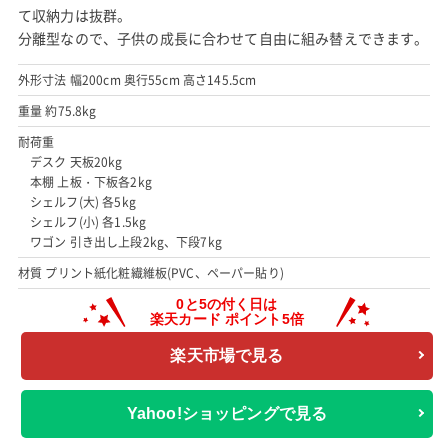
て収納力は抜群。
分離型なので、子供の成長に合わせて自由に組み替えできます。
外形寸法 幅200cm 奥行55cm 高さ145.5cm
重量 約75.8kg
耐荷重
デスク 天板20kg
本棚 上板・下板各2kg
シェルフ(大) 各5kg
シェルフ(小) 各1.5kg
ワゴン 引き出し上段2kg、下段7kg
材質 プリント紙化粧繊維板(PVC、ペーパー貼り)
楽天市場で見る
Yahoo!ショッピングで見る