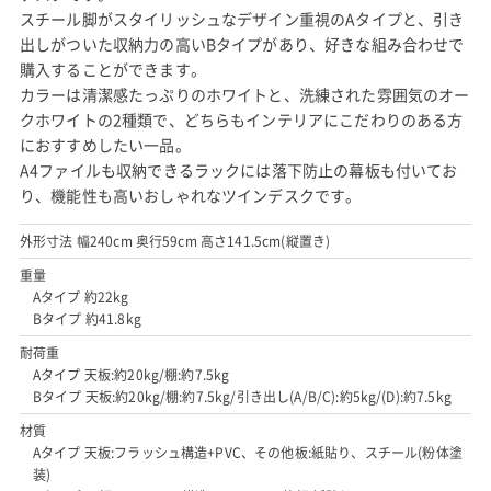
スチール脚がスタイリッシュなデザイン重視のAタイプと、引き
出しがついた収納力の高いBタイプがあり、好きな組み合わせで
購入することができます。
カラーは清潔感たっぷりのホワイトと、洗練された雰囲気のオー
クホワイトの2種類で、どちらもインテリアにこだわりのある方
におすすめしたい一品。
A4ファイルも収納できるラックには落下防止の幕板も付いてお
り、機能性も高いおしゃれなツインデスクです。
外形寸法 幅240cm 奥行59cm 高さ141.5cm(縦置き)
重量
Aタイプ 約22kg
Bタイプ 約41.8kg
耐荷重
Aタイプ 天板:約20kg/棚:約7.5kg
Bタイプ 天板:約20kg/棚:約7.5kg/引き出し(A/B/C):約5kg/(D):約7.5kg
材質
Aタイプ 天板:フラッシュ構造+PVC、その他板:紙貼り、スチール(粉体塗
装)