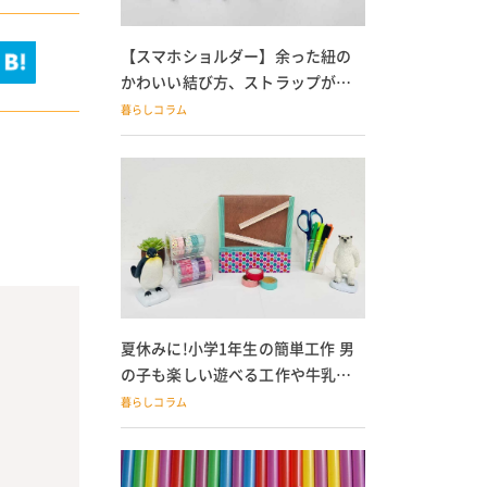
【スマホショルダー】余った紐の
かわいい結び方、ストラップが落
ちる人必見
暮らしコラム
夏休みに!小学1年生の簡単工作 男
の子も楽しい遊べる工作や牛乳パ
ック貯金箱も
暮らしコラム