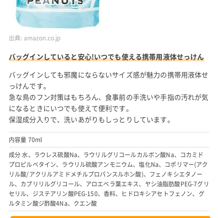
出典:
amazon.co.jp
バッグインしていると安心!いつでも使える携帯用液体せっけん
バッグインしても邪魔にならないサイズ感が魅力の携帯用液体せ
っけんです。
急な鳥のフン対策はもちろん、食事前の手洗いや手指の汚れが気
になるときにいつでも使えて便利です。
保湿成分入りで、洗いあがりもしっとりしています。
内容量 70ml
成分 水、ラウレス硫酸Na、ラウリルグリコールカルボン酸Na、コカミド
プロピルベタイン、ラウリル硫酸アンモニウム、塩化Na、コポリマー(アク
リル酸/アクリルアミドメチルプロパンスルホン酸)、フェノキシエタノー
ル、カプリリルグリコール、アロエベラ葉エキス、ヤシ油脂肪酸PEG-7グリ
セリル、ジステアリン酸PEG-150、香料、ヒドロキシアセトフェノン、グ
ルタミン酸ジ酢酸4Na、クエン酸