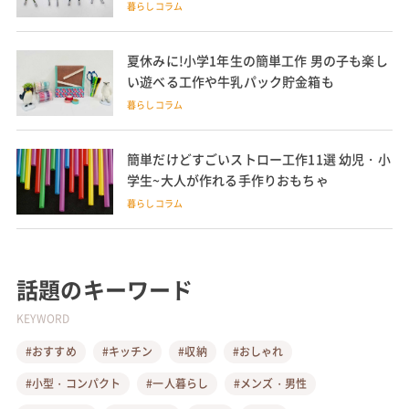
暮らしコラム
夏休みに!小学1年生の簡単工作 男の子も楽し
い遊べる工作や牛乳パック貯金箱も
暮らしコラム
簡単だけどすごいストロー工作11選 幼児・小
学生~大人が作れる手作りおもちゃ
暮らしコラム
話題のキーワード
KEYWORD
#おすすめ
#キッチン
#収納
#おしゃれ
#小型・コンパクト
#一人暮らし
#メンズ・男性