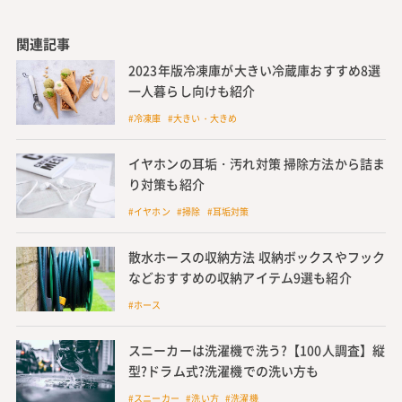
関連記事
2023年版冷凍庫が大きい冷蔵庫おすすめ8選
一人暮らし向けも紹介
#冷凍庫 #大きい・大きめ
イヤホンの耳垢・汚れ対策 掃除方法から詰ま
り対策も紹介
#イヤホン #掃除 #耳垢対策
散水ホースの収納方法 収納ボックスやフック
などおすすめの収納アイテム9選も紹介
#ホース
スニーカーは洗濯機で洗う?【100人調査】縦
型?ドラム式?洗濯機での洗い方も
#スニーカー #洗い方 #洗濯機