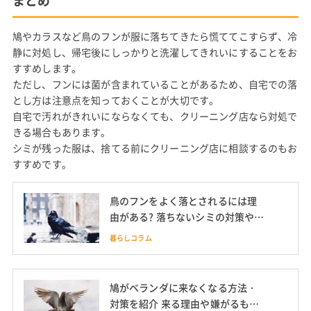
まとめ
鳩やカラスなど鳥のフンが服に落ちてきたら慌ててこすらず、冷
静に対処し、帰宅後にしっかりと洗濯してきれいにすることをお
すすめします。
ただし、フンには菌が含まれていることがあるため、自宅での落
とし方は注意点を知っておくことが大切です。
自宅で汚れがきれいにならなくても、クリーニング店なら対処で
きる場合もあります。
シミが残った服は、捨てる前にクリーニング店に相談するのもお
すすめです。
鳥のフンをよく落とされるには理
由がある? 落ちないシミの対策や予
防グッズも
暮らしコラム
鳩がベランダに来なくなる方法・
対策を紹介 来る理由や嫌がるもの