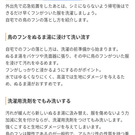
外出先で応急処置をしたあとは、シミにならないよう帰宅後はで
きるだけ早くフンがついた服を洗濯しましょう。
自宅での鳥のフンの落とし方を紹介します。
鳥のフンをぬるま湯に浸けて洗い流す
自宅でのフンの落とし方は、洗濯の前準備から始まります。
ぬるま湯をバケツや洗面器に張り、その中に鳥のフンがついた服
を浸けて汚れをゆるめます。
フンがしっかりと浸かるようにするのがポイント。
水ではゆるくなりにくく、高温では生地にダメージを与えるた
め、ぬるま湯がおすすめです。
洗濯用洗剤をでもみ洗いする
汚れが緩んだら新しいぬるま湯に汲み替え、服を傷めないよう力
加減に気を付けならが、洗濯用洗剤をつけてもみ洗いします。
強くこすると生地にダメージを与えてしまいます。
鳥のフンは酸性であるのが一般的で、アルカリ性の性質を持つ重