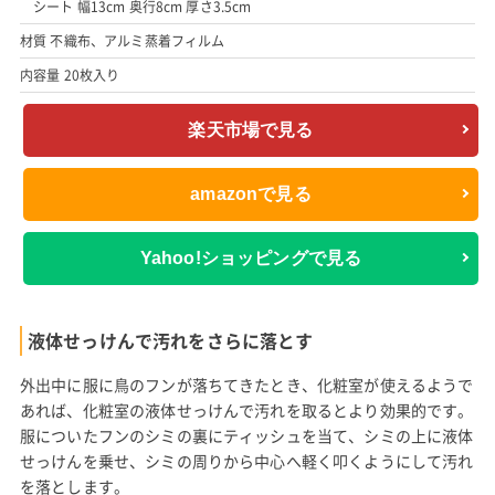
シート 幅13cm 奥行8cm 厚さ3.5cm
材質 不織布、アルミ蒸着フィルム
内容量 20枚入り
楽天市場で見る
amazonで見る
Yahoo!ショッピングで見る
液体せっけんで汚れをさらに落とす
外出中に服に鳥のフンが落ちてきたとき、化粧室が使えるようで
あれば、化粧室の液体せっけんで汚れを取るとより効果的です。
服についたフンのシミの裏にティッシュを当て、シミの上に液体
せっけんを乗せ、シミの周りから中心へ軽く叩くようにして汚れ
を落とします。