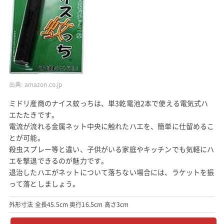
出典:
amazon.co.jp
ミドリ産商のナイス蚊っちは、単3乾電池2本で使える電気式ハ
エたたきです。
電流が流れる金属ネット中央に触れたハエを、簡単に仕留めるこ
とが可能。
殺虫スプレー等と違い、子供がいる家庭やキッチンでも気軽にハ
エを撃退できるのが魅力です。
退治したハエがネットについて落ちない場合には、ラケットを振
って落としましょう。
外形寸法 全長45.5cm 奥行16.5cm 高さ3cm