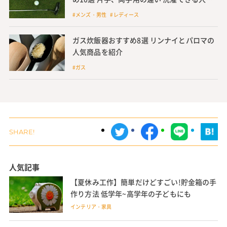
グローブやホルダーも紹介
#メンズ・男性 #レディース
ガス炊飯器おすすめ8選 リンナイとパロマの
人気商品を紹介
#ガス
人気記事
【夏休み工作】簡単だけどすごい!貯金箱の手
作り方法 低学年~高学年の子どもにも
インテリア・家具