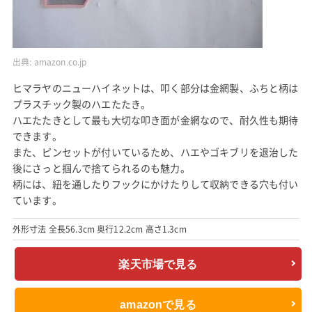
出典:
amazon.co.jp
ヒマラヤのニューハイネットは、叩く部分は金網製、ふちと柄は
プラスチック製のハエたたき。
ハエたたきとして最も大切な叩き面が金網なので、耐久性も期待
できます。
また、ピンセットが付いているため、ハエやゴキブリを退治した
後にさっと掴んで捨てられるのも魅力。
柄には、紐を通したりフックにかけたりして収納できる穴も付い
ています。
外形寸法 全長56.3cm 奥行12.2cm 高さ1.3cm
楽天市場で見る
amazonで見る